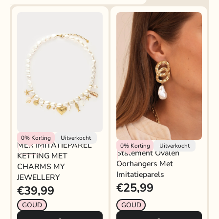
My Jewellery
0%
Korting
Uitverkocht
MER IMITATIEPAREL
My Jewellery
0%
Korting
Uitverkocht
Statement Ovalen
KETTING MET
Oorhangers Met
CHARMS MY
Imitatieparels
JEWELLERY
€25,99
€39,99
GOUD
GOUD