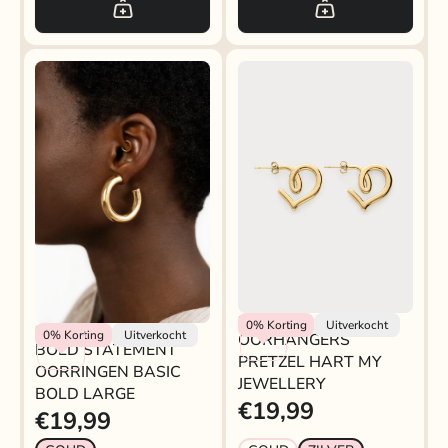
My Jewellery
0%
Korting
Uitverkocht
My Jewellery
0%
Korting
Uitverkocht
OORHANGERS
BOLD STATEMENT
PRETZEL HART MY
OORRINGEN BASIC
JEWELLERY
BOLD LARGE
€19,99
€19,99