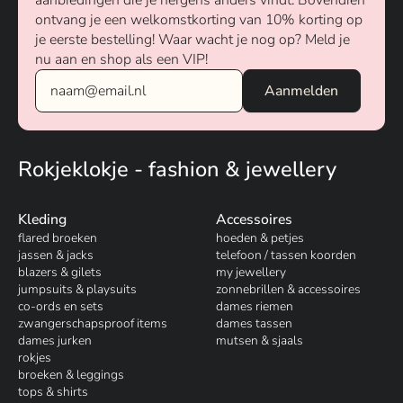
aanbiedingen die je nergens anders vindt. Bovendien
ontvang je een welkomstkorting van 10% korting op
je eerste bestelling! Waar wacht je nog op? Meld je
nu aan en shop als een VIP!
Rokjeklokje - fashion & jewellery
Kleding
Accessoires
flared broeken
hoeden & petjes
jassen & jacks
telefoon / tassen koorden
blazers & gilets
my jewellery
jumpsuits & playsuits
zonnebrillen & accessoires
co-ords en sets
dames riemen
zwangerschapsproof items
dames tassen
dames jurken
mutsen & sjaals
rokjes
broeken & leggings
tops & shirts