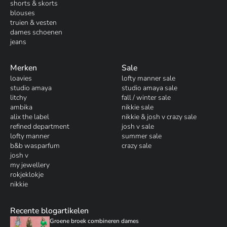
shorts & skorts
blouses
truien & vesten
dames schoenen
jeans
Merken
Sale
loavies
lofty manner sale
studio amaya
studio amaya sale
litchy
fall / winter sale
ambika
nikkie sale
alix the label
nikkie & josh v crazy sale
refined department
josh v sale
lofty manner
summer sale
b&b wasparfum
crazy sale
josh v
my jewellery
rokjeklokje
nikkie
Recente blogartikelen
Groene broek combineren dames