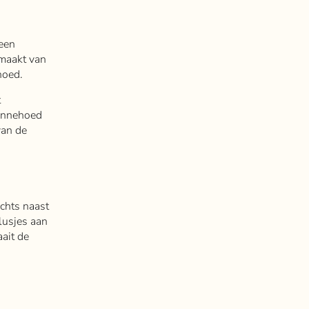
 een
emaakt van
hoed.
t
zonnehoed
van de
echts naast
lusjes aan
ait de