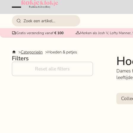
Gratis verzending vanaf
€ 100
Merken als Josh V, Lofty Manner,
Categorieën
Hoeden & petjes
Ho
Filters
Reset alle filters
Dames h
leeftijde
Colle