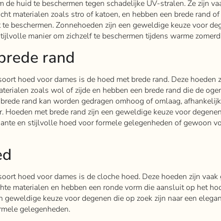
 de huid te beschermen tegen schadelijke UV-stralen. Ze zijn va
cht materialen zoals stro of katoen, en hebben een brede rand o
t te beschermen. Zonnehoeden zijn een geweldige keuze voor de
stijlvolle manier om zichzelf te beschermen tijdens warme zomer
brede rand
soort hoed voor dames is de hoed met brede rand. Deze hoeden z
terialen zoals wol of zijde en hebben een brede rand die de oge
 brede rand kan worden gedragen omhoog of omlaag, afhankelijk
r. Hoeden met brede rand zijn een geweldige keuze voor degenen
egante en stijlvolle hoed voor formele gelegenheden of gewoon v
ed
soort hoed voor dames is de cloche hoed. Deze hoeden zijn vaak
chte materialen en hebben een ronde vorm die aansluit op het hoo
n geweldige keuze voor degenen die op zoek zijn naar een elegan
formele gelegenheden.