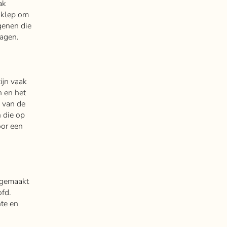
ak
f klep om
genen die
dagen.
ijn vaak
n en het
 van de
 die op
oor een
 gemaakt
fd.
te en