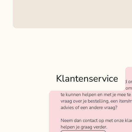
Klantenservice
Bij Rokjeklokje staan we bekend o
We vinden het super belangrijk om
te kunnen helpen en met je mee te
vraag over je bestelling, een item/m
advies of een andere vraag?
Neem dan contact op met onze kla
helpen je graag verder.