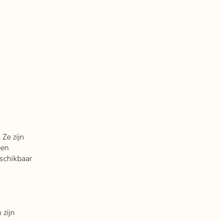
 Ze zijn
een
eschikbaar
 zijn