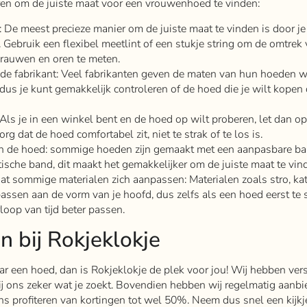
eren om de juiste maat voor een vrouwenhoed te vinden:
 De meest precieze manier om de juiste maat te vinden is door je
Gebruik een flexibel meetlint of een stukje string om de omtrek 
rauwen en oren te meten.
de fabrikant: Veel fabrikanten geven de maten van hun hoeden w
 dus je kunt gemakkelijk controleren of de hoed die je wilt kopen 
Als je in een winkel bent en de hoed op wilt proberen, let dan o
org dat de hoed comfortabel zit, niet te strak of te los is.
an de hoed: sommige hoeden zijn gemaakt met een aanpasbare ba
tische band, dit maakt het gemakkelijker om de juiste maat te vin
at sommige materialen zich aanpassen: Materialen zoals stro, ka
assen aan de vorm van je hoofd, dus zelfs als een hoed eerst te s
erloop van tijd beter passen.
 bij Rokjeklokje
ar een hoed, dan is Rokjeklokje de plek voor jou! Wij hebben ver
ij ons zeker wat je zoekt. Bovendien hebben wij regelmatig aanbi
s profiteren van kortingen tot wel 50%. Neem dus snel een kijkj