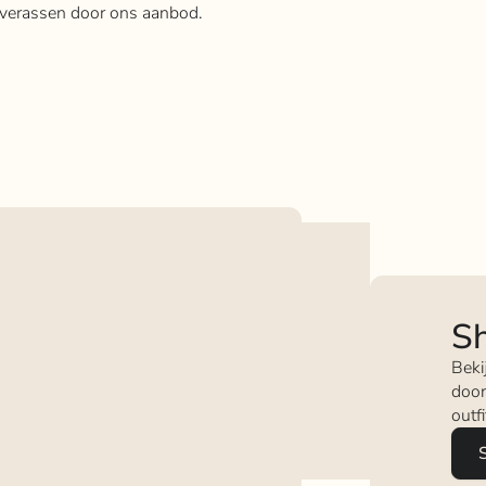
e verassen door ons aanbod.
Sh
Beki
door
outf