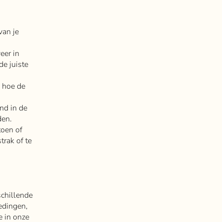
van je
eer in
de juiste
p hoe de
nd in de
den.
toen of
trak of te
schillende
edingen,
e in onze