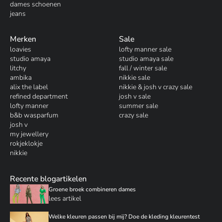
dames schoenen
jeans
Merken
Sale
loavies
lofty manner sale
studio amaya
studio amaya sale
litchy
fall / winter sale
ambika
nikkie sale
alix the label
nikkie & josh v crazy sale
refined department
josh v sale
lofty manner
summer sale
b&b wasparfum
crazy sale
josh v
my jewellery
rokjeklokje
nikkie
Recente blogartikelen
Groene broek combineren dames
lees artikel
Welke kleuren passen bij mij? Doe de kleding kleurentest