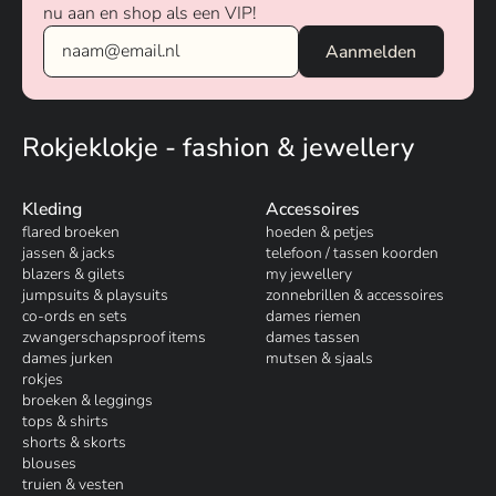
nu aan en shop als een VIP!
Rokjeklokje - fashion & jewellery
Kleding
Accessoires
flared broeken
hoeden & petjes
jassen & jacks
telefoon / tassen koorden
blazers & gilets
my jewellery
jumpsuits & playsuits
zonnebrillen & accessoires
co-ords en sets
dames riemen
zwangerschapsproof items
dames tassen
dames jurken
mutsen & sjaals
rokjes
broeken & leggings
tops & shirts
shorts & skorts
blouses
truien & vesten