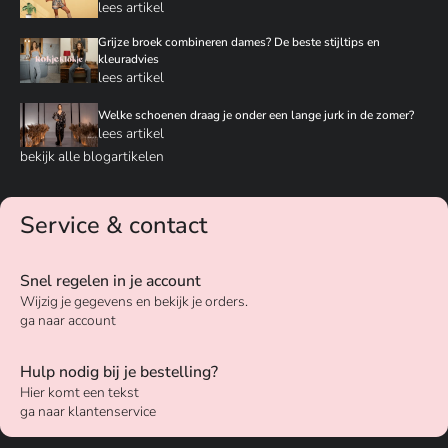
lees artikel
Grijze broek combineren dames? De beste stijltips en
kleuradvies
lees artikel
Welke schoenen draag je onder een lange jurk in de zomer?
lees artikel
bekijk alle blogartikelen
Service & contact
Snel regelen in je account
Wijzig je gegevens en bekijk je orders.
ga naar account
Hulp nodig bij je bestelling?
Hier komt een tekst
ga naar klantenservice