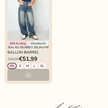
Rokjeklokje
20%
Korting
Uitverkocht
JEANS BOBBY BLAUW
BALLON BARREL
€51,99
€64,99
XS
S
M
L
XL