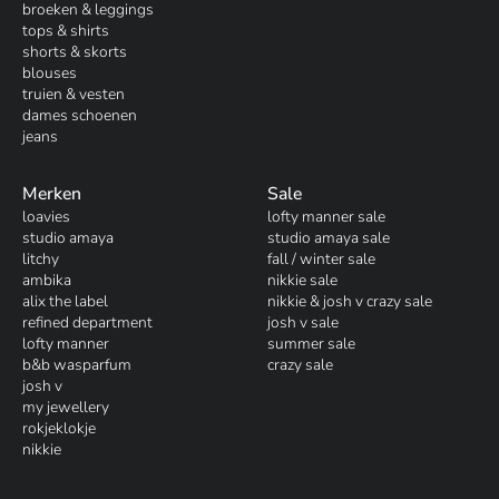
broeken & leggings
tops & shirts
shorts & skorts
blouses
truien & vesten
dames schoenen
jeans
Merken
Sale
loavies
lofty manner sale
studio amaya
studio amaya sale
litchy
fall / winter sale
ambika
nikkie sale
alix the label
nikkie & josh v crazy sale
refined department
josh v sale
lofty manner
summer sale
b&b wasparfum
crazy sale
josh v
my jewellery
rokjeklokje
nikkie