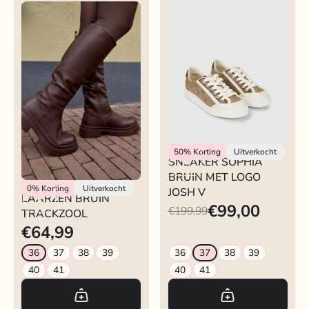
Josh V
50%
Korting
Uitverkocht
SNEAKER SOPHIA
BRUIN MET LOGO
Rokjeklokje
0%
Korting
Uitverkocht
JOSH V
LAARZEN BRUIN
€99,00
€199,99
TRACKZOOL
€64,99
36
37
38
39
36
37
38
39
40
41
40
41