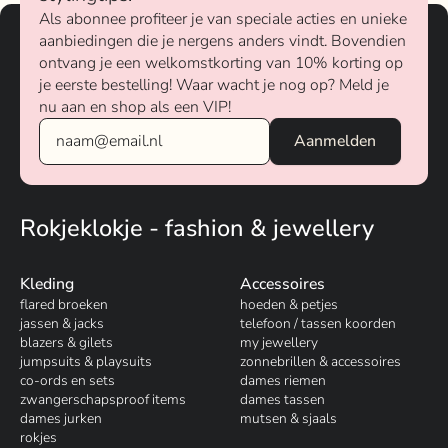
Als abonnee profiteer je van speciale acties en unieke
aanbiedingen die je nergens anders vindt. Bovendien
ontvang je een welkomstkorting van 10% korting op
je eerste bestelling! Waar wacht je nog op? Meld je
nu aan en shop als een VIP!
Rokjeklokje - fashion & jewellery
Kleding
Accessoires
flared broeken
hoeden & petjes
jassen & jacks
telefoon / tassen koorden
blazers & gilets
my jewellery
jumpsuits & playsuits
zonnebrillen & accessoires
co-ords en sets
dames riemen
zwangerschapsproof items
dames tassen
dames jurken
mutsen & sjaals
rokjes