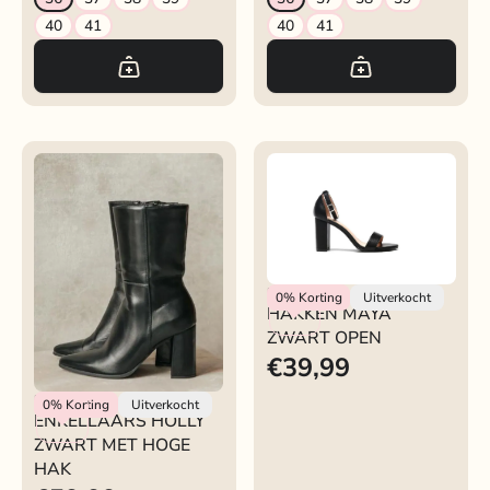
40
41
40
41
Rokjeklokje
0%
Korting
Uitverkocht
HAKKEN MAYA
ZWART OPEN
€39,99
ENKELLAARS HOLLY
Rokjeklokje
0%
Korting
Uitverkocht
ENKELLAARS HOLLY
ZWART MET HOGE
ZWART MET HOGE
HAK
HAK