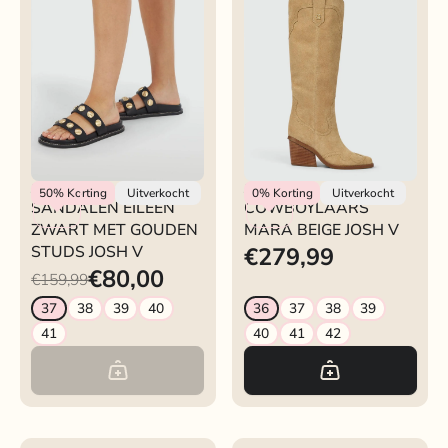
Josh V
Josh V
50%
Korting
Uitverkocht
0%
Korting
Uitverkocht
SANDALEN EILEEN
COWBOYLAARS
ZWART MET GOUDEN
MARA BEIGE JOSH V
STUDS JOSH V
€279,99
€80,00
€159,99
37
38
39
40
36
37
38
39
41
40
41
42