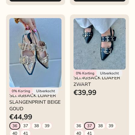
Rokjeklokje
0%
Korting
Uitverkocht
SLINGBACK LOAFER
ZWART
Rokjeklokje
€39,99
0%
Korting
Uitverkocht
SLINGBACK LOAFER
SLANGENPRINT BEIGE
GOUD
€44,99
36
37
38
39
36
37
38
39
40
41
40
41