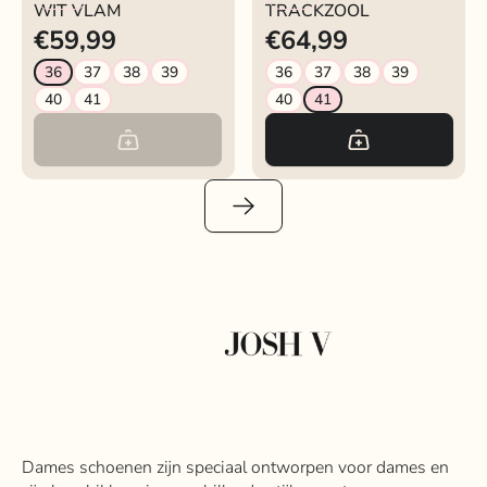
WIT VLAM
TRACKZOOL
€59,99
€64,99
36
37
38
39
36
37
38
39
40
41
40
41
Dames schoenen zijn speciaal ontworpen voor dames en