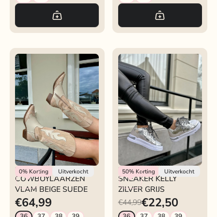
Rokjeklokje
Rokjeklokje
0%
Korting
Uitverkocht
50%
Korting
Uitverkocht
COWBOYLAARZEN
SNEAKER KELLY
VLAM BEIGE SUEDE
ZILVER GRIJS
€64,99
€22,50
€44,99
36
37
38
39
36
37
38
39