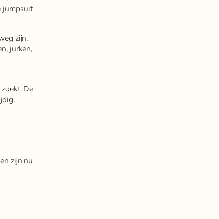
e jumpsuit
weg zijn.
n, jurken,
e
e zoekt. De
jdig.
en zijn nu