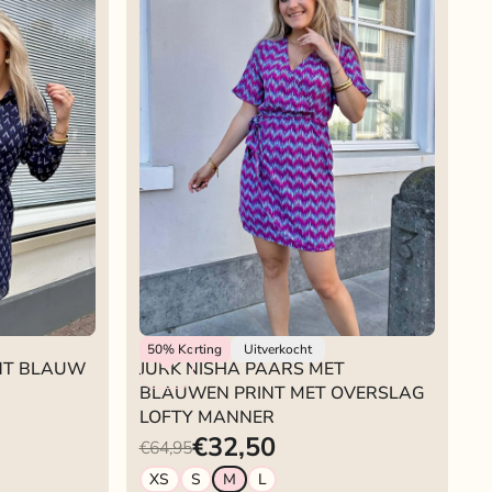
Lofty Manner
50%
Korting
Uitverkocht
INT BLAUW
JURK NISHA PAARS MET
BLAUWEN PRINT MET OVERSLAG
LOFTY MANNER
€32,50
€64,95
XS
S
M
L