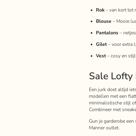
Rok
– van kort tot
Blouse
– Mooie luc
Pantalons
– netjes
Gilet
– voor extra l
Vest
– cosy en stij
Sale Lofty
Een jurk doet altijd iet
modellen met een flatte
minimalistische stijl o
Combineer met sneaker
Gun je garderobe een st
Manner outlet.