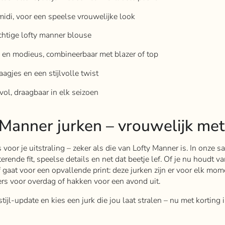
 midi, voor een speelse vrouwelijke look
htige lofty manner blouse
 en modieus, combineerbaar met blazer of top
aagjes en een stijlvolle twist
lvol, draagbaar in elk seizoen
 Manner jurken – vrouwelijk met
s voor je uitstraling – zeker als die van Lofty Manner is. In onze sa
rende fit, speelse details en net dat beetje lef. Of je nu houdt v
f gaat voor een opvallende print: deze jurken zijn er voor elk mom
s voor overdag of hakken voor een avond uit.
ijl-update en kies een jurk die jou laat stralen – nu met korting 