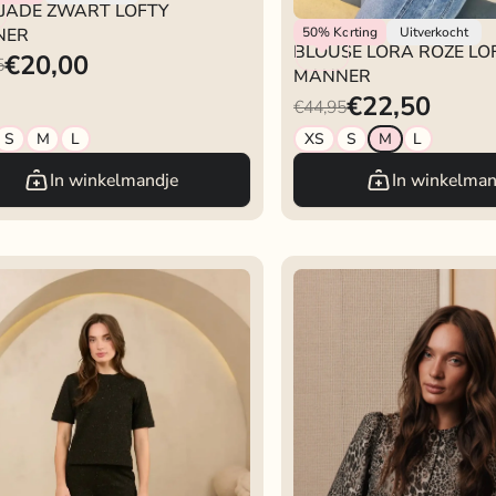
 JADE ZWART LOFTY
Lofty Manner
NER
50%
Korting
Uitverkocht
BLOUSE LORA ROZE LO
€20,00
5
MANNER
€22,50
€44,95
S
M
L
XS
S
M
L
In winkelmandje
In winkelman