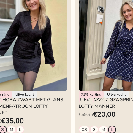
Manner
Lofty Manner
orting
Uitverkocht
71%
Korting
Uitverkocht
 THORA ZWART MET GLANS
JURK JAZZY ZIGZAGPR
MENPATROON LOFTY
LOFTY MANNER
NER
€20,00
€69,95
€35,00
5
S
M
L
XS
S
M
L