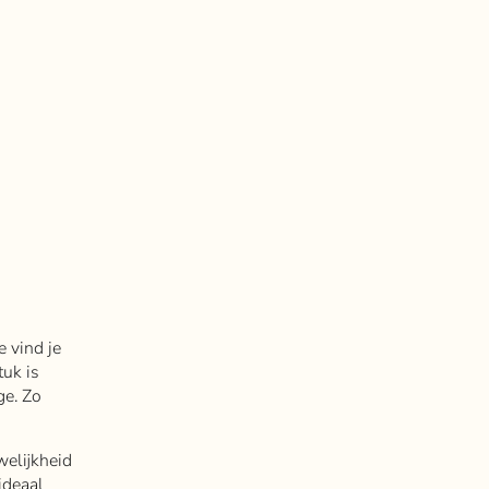
e vind je
tuk is
ge. Zo
welijkheid
ideaal