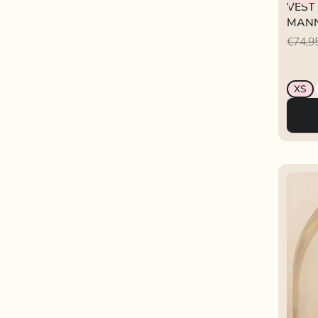
VEST
MAN
€74,9
XS