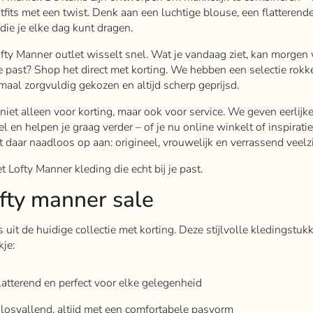
fits met een twist. Denk aan een luchtige blouse, een flatterend
ie je elke dag kunt dragen.
ty Manner outlet wisselt snel. Wat je vandaag ziet, kan morgen 
 je past? Shop het direct met korting. We hebben een selectie rokke
maal zorgvuldig gekozen en altijd scherp geprijsd.
 niet alleen voor korting, maar ook voor service. We geven eerlijk
el en helpen je graag verder – of je nu online winkelt of inspirati
t daar naadloos op aan: origineel, vrouwelijk en verrassend veelzi
et Lofty Manner kleding die echt bij je past.
ofty manner sale
uit de huidige collectie met korting. Deze stijlvolle kledingstukk
kje:
flatterend en perfect voor elke gelegenheid
 losvallend, altijd met een comfortabele pasvorm