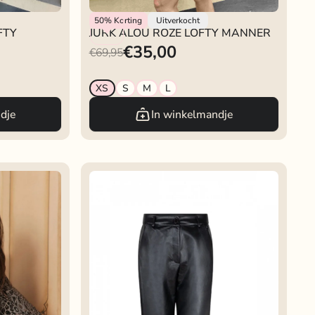
Lofty Manner
50%
Korting
Uitverkocht
FTY
JURK ALOU ROZE LOFTY MANNER
€35,00
€69,95
XS
S
M
L
dje
In winkelmandje