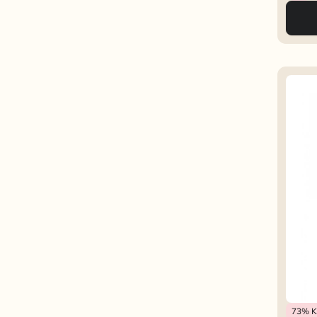
Lofty 
73%
K