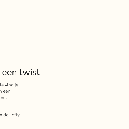
 een twist
le vind je
an een
ent.
in de Lofty