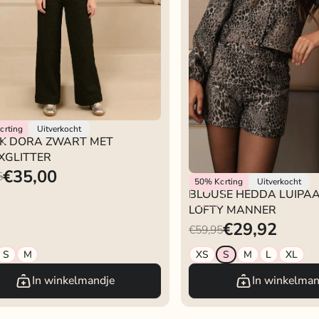
Manner
orting
Uitverkocht
K DORA ZWART MET
XGLITTER
€35,00
5
Lofty Manner
50%
Korting
Uitverkocht
BLOUSE HEDDA LUIPAA
LOFTY MANNER
€29,92
€59,95
S
M
XS
S
M
L
XL
In winkelmandje
In winkelman