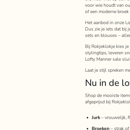
voor wie houdt van out
of een moderne broek d
Het aanbod in onze Lof
Dus zie je iets dat bij
sets en blouses – alle
Bij Rokjeklokje kies je
stylingtips, leveren sn
Lofty Manner sale slui
Laat je stijl spreken m
Nu in de l
Shop de mooiste items 
afgeprijsd bij Rokjeklo
Jurk
– vrouwelijk, 
Broeken
– strak of