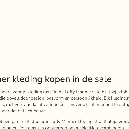
er kleding kopen in de sale
onders voor je kledingkast? In de Lofty Manner sale bij Rokjeklokj
ie opvalt door design, pasvorm en persoonlijkheid. Elk kledings
s, met veel aandacht voor detail – en verschijnt in beperkte opla
zonder dat het schreeuwt.
t een gilet met structuur: Lofty Manner kleding straalt altijd vrou
en manier. De items zijn ontworpen om makkelijk te combineren – 