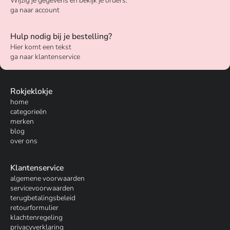
Wijzig je gegevens en bekijk je orders.
ga naar account
Hulp nodig bij je bestelling?
Hier komt een tekst
ga naar klantenservice
Rokjeklokje
home
categorieën
merken
blog
over ons
Klantenservice
algemene voorwaarden
servicevoorwaarden
terugbetalingsbeleid
retourformulier
klachtenregeling
privacyverklaring