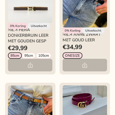
Rokjeklokje
0%
Korting
Uitverkocht
RIEM HERA
RIEM ANNE ZWART
Rokjeklokje
0%
Korting
Uitverkocht
RIEM ANNE ZWART
DONKERBRUIN LEER
MET GOUD LEER
MET GOUD LEER
MET GOUDEN GESP
€34,99
€29,99
85cm
95cm
105cm
ONESIZE