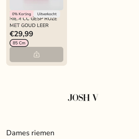
Rokjeklokje
0%
Korting
Uitverkocht
RIEM CC GESP ROZE
MET GOUD LEER
€29,99
85 Cm
Dames riemen