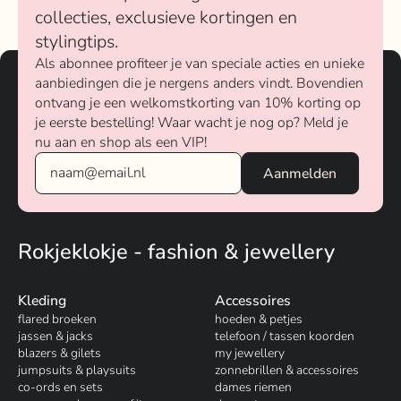
collecties, exclusieve kortingen en
stylingtips.
Als abonnee profiteer je van speciale acties en unieke
aanbiedingen die je nergens anders vindt. Bovendien
ontvang je een welkomstkorting van 10% korting op
je eerste bestelling! Waar wacht je nog op? Meld je
nu aan en shop als een VIP!
Rokjeklokje - fashion & jewellery
Kleding
Accessoires
flared broeken
hoeden & petjes
jassen & jacks
telefoon / tassen koorden
blazers & gilets
my jewellery
jumpsuits & playsuits
zonnebrillen & accessoires
co-ords en sets
dames riemen