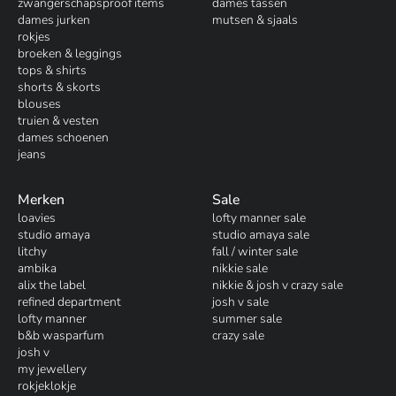
zwangerschapsproof items
dames tassen
dames jurken
mutsen & sjaals
rokjes
broeken & leggings
tops & shirts
shorts & skorts
blouses
truien & vesten
dames schoenen
jeans
Merken
Sale
loavies
lofty manner sale
studio amaya
studio amaya sale
litchy
fall / winter sale
ambika
nikkie sale
alix the label
nikkie & josh v crazy sale
refined department
josh v sale
lofty manner
summer sale
b&b wasparfum
crazy sale
josh v
my jewellery
rokjeklokje