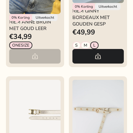
Rokjeklokje
0%
Korting
Uitverkocht
RIEM GINNY
RIEM ANNE BRUIN MET
Rokjeklokje
BORDEAUX MET
0%
Korting
Uitverkocht
RIEM ANNE BRUIN
GOUD LEER
GOUDEN GESP
MET GOUD LEER
€49,99
€34,99
ONESIZE
S
M
L