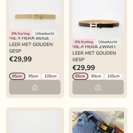
Rokjeklokje
0%
Korting
Uitverkocht
RIEM HERA BEIGE
Rokjeklokje
0%
Korting
Uitverkocht
LEER MET GOUDEN
RIEM HERA ZWART
GESP
LEER MET GOUDEN
€29,99
GESP
€29,99
85cm
95cm
105cm
85cm
95cm
105cm