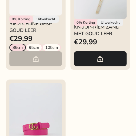
RIEM CELINE GESP
Rokjeklokje
0%
Korting
Uitverkocht
Rokjeklokje
0%
Korting
Uitverkocht
RIEM CELINE GESP
GOUD LEER
KNOOP-RIEM ZAND
GOUD LEER
MET GOUD LEER
€29,99
€29,99
85cm
95cm
105cm