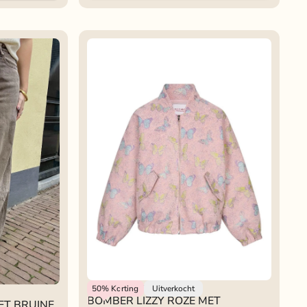
Studio Amaya
50%
Korting
Uitverkocht
BOMBER LIZZY ROZE MET
ET BRUINE