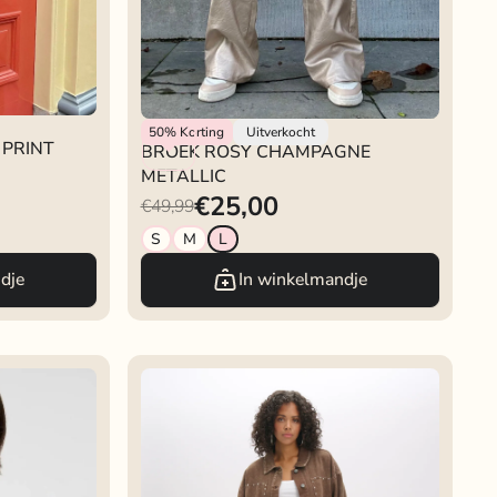
Rokjeklokje
50%
Korting
Uitverkocht
 PRINT
BROEK ROSY CHAMPAGNE
METALLIC
€25,00
€49,99
S
M
L
dje
In winkelmandje