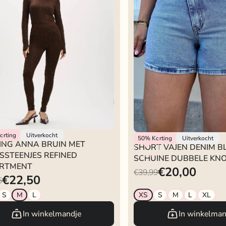
d Department
orting
Uitverkocht
Rokjeklokje
50%
Korting
Uitverkocht
ING ANNA BRUIN MET
SHORT VAJEN DENIM 
SSTEENJES REFINED
SCHUINE DUBBELE KN
RTMENT
€20,00
€39,99
€22,50
5
S
M
L
XS
S
M
L
XL
In winkelmandje
In winkelman