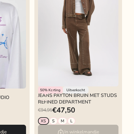
Refined Department
50%
Korting
Uitverkocht
JEANS PAYTON BRUIN MET STUDS
UDIO
REFINED DEPARTMENT
€47,50
€94,95
XS
S
M
L
dje
In winkelmandje