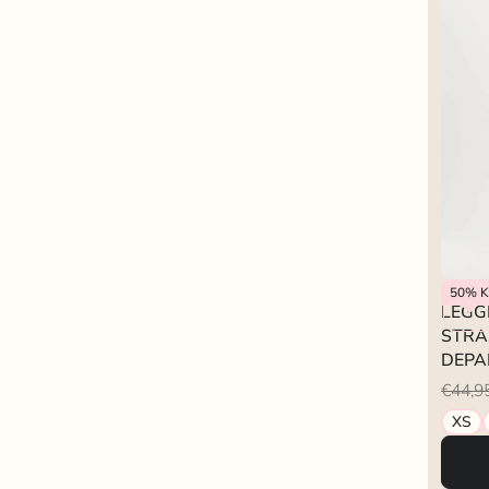
Refine
50%
K
LEGG
STRA
DEPA
€44,9
XS