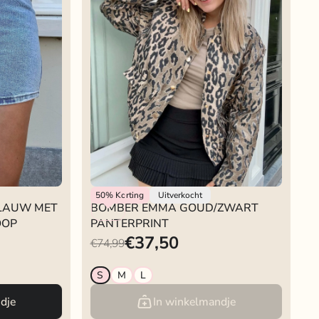
Rokjeklokje
50%
Korting
Uitverkocht
BLAUW MET
BOMBER EMMA GOUD/ZWART
OOP
PANTERPRINT
€37,50
€74,99
S
M
L
dje
In winkelmandje