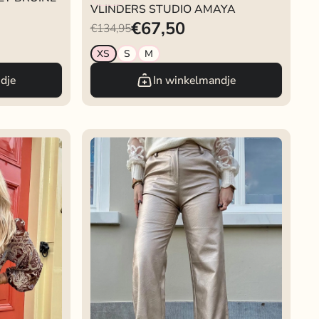
VLINDERS STUDIO AMAYA
€67,50
€134,95
XS
S
M
dje
In winkelmandje