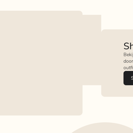
Sh
Beki
door
outf