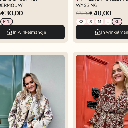
NDERMOUW
WASSING
€30,00
€40,00
9
€79,99
M/L
XS
S
M
L
XL
In winkelmandje
In winkelman