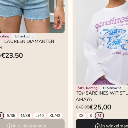
lokje
orting
Uitverkocht
T LAUREEN DIAMANTEN
M
€23,50
9
Studio Amaya
50%
Korting
Uitverkocht
TOP SARDINES WIT ST
AMAYA
€25,00
€49,95
4
S/36
M/38
L/40
XL/42
XS
S
M
In winkelmandje
In winkelman