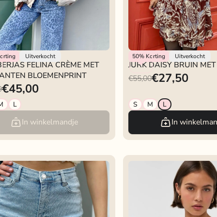
lokje
Rokjeklokje
orting
Uitverkocht
50%
Korting
Uitverkocht
ERJAS FELINA CRÈME MET
JURK DAISY BRUIN MET
ANTEN BLOEMENPRINT
€27,50
€55,00
€45,00
9
M
L
S
M
L
In winkelmandje
In winkelman