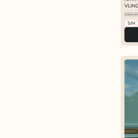
VLI
€59,9
S/M