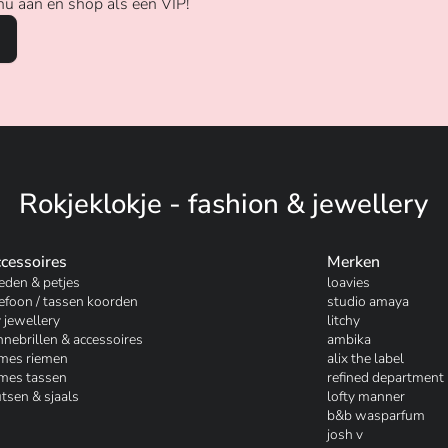
nu aan en shop als een VIP!
Rokjeklokje - fashion & jewellery
cessoires
Merken
eden & petjes
loavies
lefoon / tassen koorden
studio amaya
 jewellery
litchy
nnebrillen & accessoires
ambika
mes riemen
alix the label
mes tassen
refined department
tsen & sjaals
lofty manner
b&b wasparfum
josh v