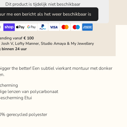
Dit product is tijdelijk niet beschikbaar
uur me een bericht als het weer beschikbaar is
zending vanaf
€ 100
 Josh V, Lofty Manner, Studio Amaya & My Jewellery
g
binnen 24 uur
igger the better! Een subtiel vierkant montuur met donker
en.
cherming
ige lenzen van polycarbonaat
 Bescherming Etui
0% gerecycled polyester