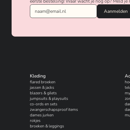
eerste bestelling! Waar wacht je nog op? Meld je 
Kleding
Ac
flared broeken
ho
jassen & jacks
te
blazers & gilets
my
jumpsuits & playsuits
zo
co-ords en sets
da
zwangerschapsproof items
da
dames jurken
mu
rokjes
broeken & leggings