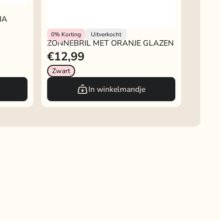
A
IA
Rokjeklokje
0%
Korting
Uitverkocht
ZONNEBRIL MET ORANJE GLAZEN
€12,99
Zwart
In winkelmandje