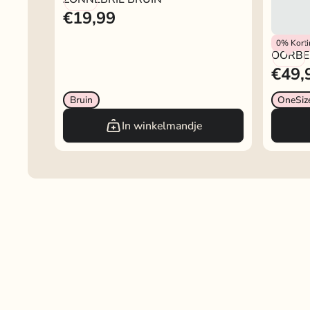
€19,99
JOSH V
0%
Kort
OORBEL
€49,
Bruin
OneSiz
In winkelmandje