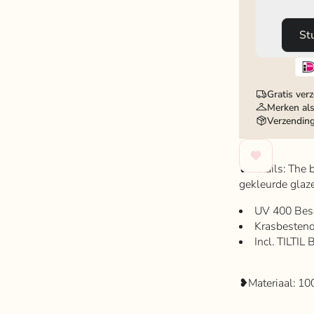
St
Gratis ver
Merken als
Verzendin
❥Details:
The b
gekleurde glaz
UV 400 Bes
Krasbestend
Incl. TILTIL
❥Materiaal: 10