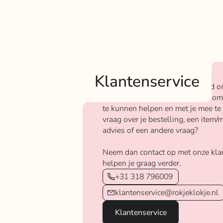
Klantenservice
Bij Rokjeklokje staan we bekend o
We vinden het super belangrijk om
te kunnen helpen en met je mee te
vraag over je bestelling, een item/m
advies of een andere vraag?
Neem dan contact op met onze kla
helpen je graag verder.
+31 318 796009
klantenservice@rokjeklokje.nl
Klantenservice