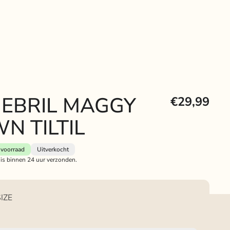
EBRIL MAGGY
€29,99
N TILTIL
voorraad
Uitverkocht
 is binnen 24 uur verzonden.
IZE