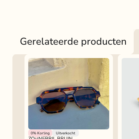
Gerelateerde producten
Rokjeklokje
0%
Korting
Uitverkocht
ZONNEBRIL BRUIN