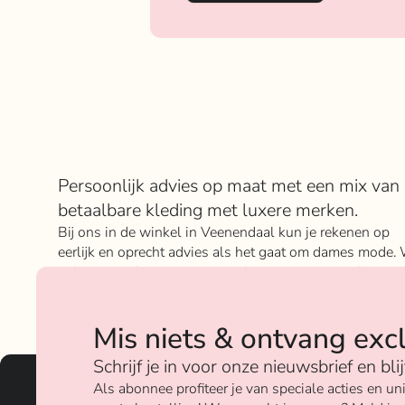
Over Rokje Klokje
Persoonlijk advies op maat met een mix van
betaalbare kleding met luxere merken.
Bij ons in de winkel in Veenendaal kun je rekenen op
eerlijk en oprecht advies als het gaat om dames mode. 
geloven sterk in ons concept; het mixen en matchen va
betaalbare nu on trend items met de luxere items van
verschillende merken.
Mis niets & ontvang exc
Over ons
Schrijf je in voor onze nieuwsbrief en bl
Als abonnee profiteer je van speciale acties en 