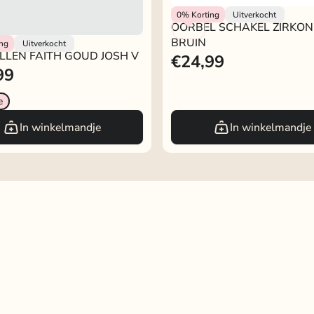
OORBEL SCHAKEL ZIRKONI
Rokjeklokje
0%
Korting
Uitverkocht
OORBEL SCHAKEL ZIRKON
BRUIN
BRUIN
ing
Uitverkocht
LEN FAITH GOUD JOSH V
€24,99
99
e
In winkelmandje
In winkelmandje