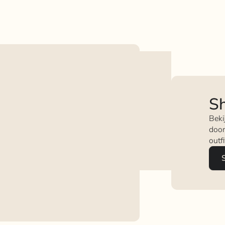
Sh
Beki
door
outf