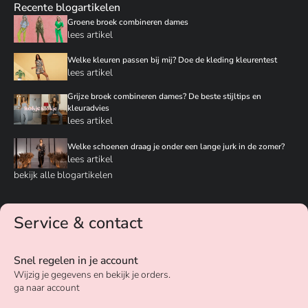
Recente blogartikelen
Groene broek combineren dames
lees artikel
Welke kleuren passen bij mij? Doe de kleding kleurentest
lees artikel
Grijze broek combineren dames? De beste stijltips en
kleuradvies
lees artikel
Welke schoenen draag je onder een lange jurk in de zomer?
lees artikel
bekijk alle blogartikelen
Service & contact
Snel regelen in je account
Wijzig je gegevens en bekijk je orders.
ga naar account