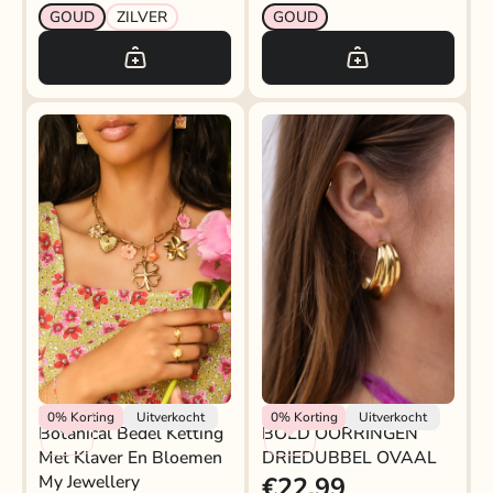
GOUD
ZILVER
GOUD
My Jewellery
My Jewellery
0%
Korting
Uitverkocht
0%
Korting
Uitverkocht
Botanical Bedel Ketting
BOLD OORRINGEN
Met Klaver En Bloemen
DRIEDUBBEL OVAAL
My Jewellery
€22,99