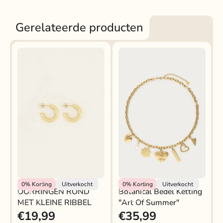
Gerelateerde producten
My Jewellery
My Jewellery
0%
Korting
Uitverkocht
0%
Korting
Uitverkocht
OORRINGEN ROND
Botanical Bedel Ketting
MET KLEINE RIBBEL
"art Of Summer"
€19,99
€35,99