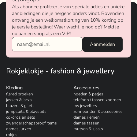
Als abonnee profiteer je van speciale acties en unieke
aanbiedingen die je nergens anders vindt. Bovendien
ontvang je een welkomstkorting van 10% korting op
je eerste bestelling! Waar wacht je nog op? Meld je
nu aan en shop als een VIP!
Rokjeklokje - fashion & jewellery
Kleding
Accessoires
flared broeken
hoeden & petjes
jassen & jacks
telefoon / tassen koorden
blazers & gilets
my jewellery
jumpsuits & playsuits
zonnebrillen & accessoires
co-ords en sets
dames riemen
zwangerschapsproof items
dames tassen
dames jurken
mutsen & sjaals
rokjes