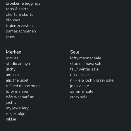
broeken & leggings
tops & shirts
shorts & skorts
blouses
truien & vesten
dames schoenen
jeans
Merken
Sale
loavies
lofty manner sale
studio amaya
studio amaya sale
litchy
fall / winter sale
ambika
nikkie sale
alix the label
nikkie & josh v crazy sale
refined department
josh v sale
lofty manner
summer sale
b&b wasparfum
crazy sale
josh v
my jewellery
rokjeklokje
nikkie