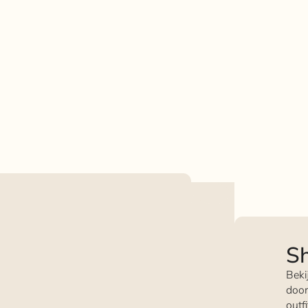
Sh
Beki
door
outf