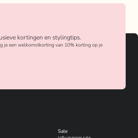
usieve kortingen en stylingtips.
ang je een welkomstkorting van 10% korting op je
Sale
lofty manner sale