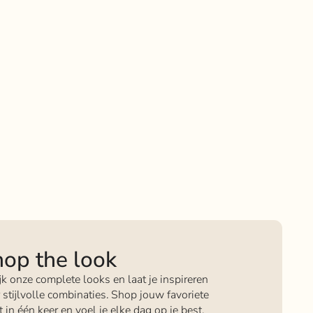
op the look
jk onze complete looks en laat je inspireren
 stijlvolle combinaties. Shop jouw favoriete
it in één keer en voel je elke dag op je best.