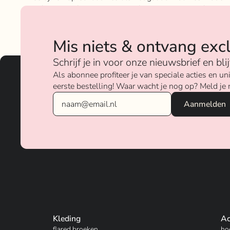
geloven sterk in ons concept; het mixen en matchen va
betaalbare nu on trend items met de luxere items van
verschillende merken.
Mis niets & ontvang exc
Over ons
Schrijf je in voor onze nieuwsbrief en bl
Als abonnee profiteer je van speciale acties en 
eerste bestelling! Waar wacht je nog op? Meld je 
Kleding
Ac
flared broeken
ho