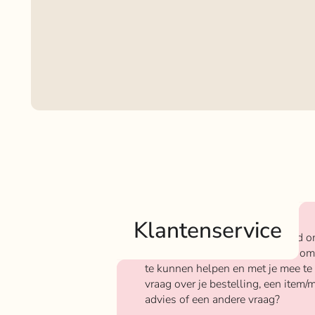
Klantenservice
Bij Rokjeklokje staan we bekend o
We vinden het super belangrijk om
te kunnen helpen en met je mee te
vraag over je bestelling, een item/m
advies of een andere vraag?