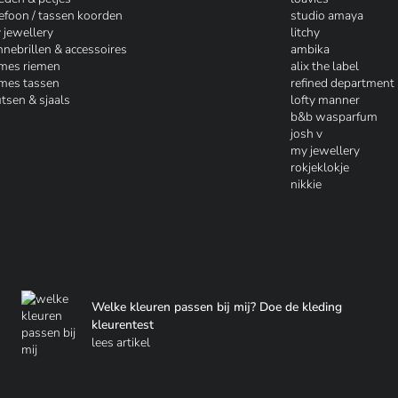
lefoon / tassen koorden
studio amaya
 jewellery
litchy
nnebrillen & accessoires
ambika
mes riemen
alix the label
mes tassen
refined department
tsen & sjaals
lofty manner
b&b wasparfum
josh v
my jewellery
rokjeklokje
nikkie
Welke kleuren passen bij mij? Doe de kleding
kleurentest
lees artikel