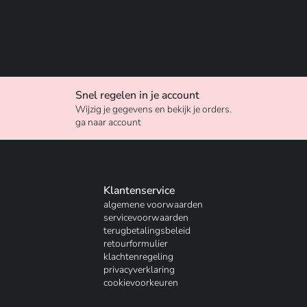
Snel regelen in je account
Wijzig je gegevens en bekijk je orders.
ga naar account
Klantenservice
algemene voorwaarden
servicevoorwaarden
terugbetalingsbeleid
retourformulier
klachtenregeling
privacyverklaring
cookievoorkeuren