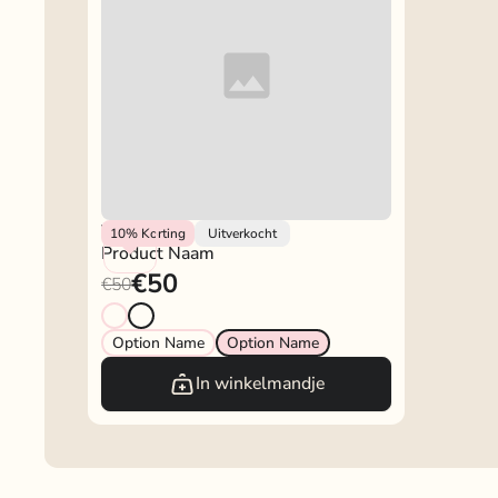
Vendor
10%
Korting
Uitverkocht
Product Naam
€50
€50
Option Name
Option Name
In winkelmandje