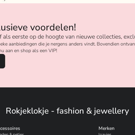
n
lusieve voordelen!
ijf als eerste op de hoogte van nieuwe collecties, excl
unieke aanbiedingen die je nergens anders vindt. Bovendien ontv
nu aan en shop als een VIP!
Rokjeklokje - fashion & jewellery
cessoires
Merken
eden & petjes
loavies