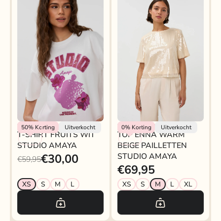
Studio Amaya
Studio Amaya
50%
Korting
Uitverkocht
0%
Korting
Uitverkocht
T-SHIRT FRUITS WIT
TOP ENNA WARM
STUDIO AMAYA
BEIGE PAILLETTEN
€30,00
STUDIO AMAYA
€59,95
€69,95
XS
S
M
L
XS
S
M
L
XL