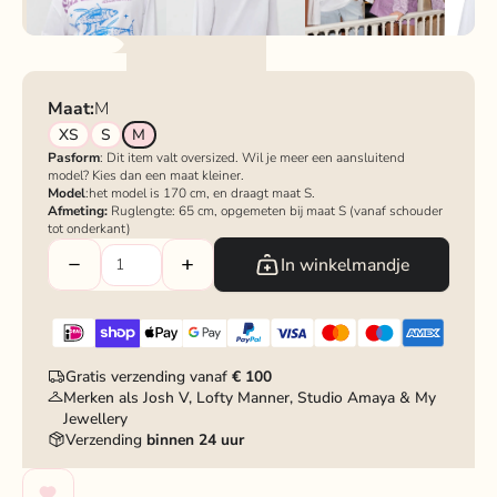
Maat:
M
XS
S
M
Pasform
: Dit item valt
oversized
. Wil je meer een aansluitend
model? Kies dan een maat kleiner.
Model
:het model is 170 cm, en draagt maat S.
Afmeting:
Ruglengte: 65 cm, opgemeten bij maat S (vanaf schouder
tot onderkant)
In winkelmandje
Gratis verzending vanaf
€ 100
Merken als Josh V, Lofty Manner, Studio Amaya & My
Jewellery
Verzending
binnen 24 uur