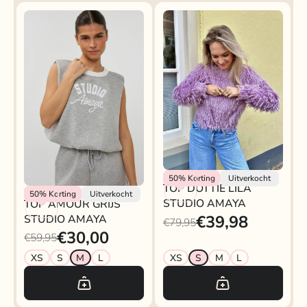
Studio Amaya
50%
Korting
Uitverkocht
TOP DOTTIE LILA
Studio Amaya
50%
Korting
Uitverkocht
STUDIO AMAYA
TOP AMOUR GRIJS
€39,98
STUDIO AMAYA
€79,95
€30,00
€59,95
XS
S
M
L
XS
S
M
L