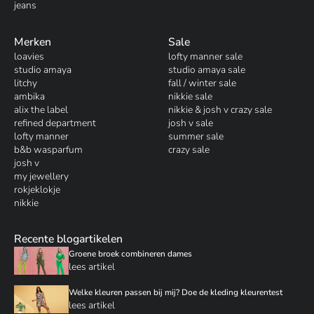
jeans
Merken
Sale
loavies
lofty manner sale
studio amaya
studio amaya sale
litchy
fall / winter sale
ambika
nikkie sale
alix the label
nikkie & josh v crazy sale
refined department
josh v sale
lofty manner
summer sale
b&b wasparfum
crazy sale
josh v
my jewellery
rokjeklokje
nikkie
Recente blogartikelen
Groene broek combineren dames
lees artikel
Welke kleuren passen bij mij? Doe de kleding kleurentest
lees artikel