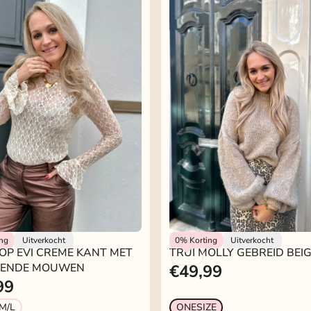
kje
Rokjeklokje
ing
Uitverkocht
0%
Korting
Uitverkocht
OP EVI CREME KANT MET
TRUI MOLLY GEBREID BEI
PENDE MOUWEN
€49,99
99
M/L
ONESIZE