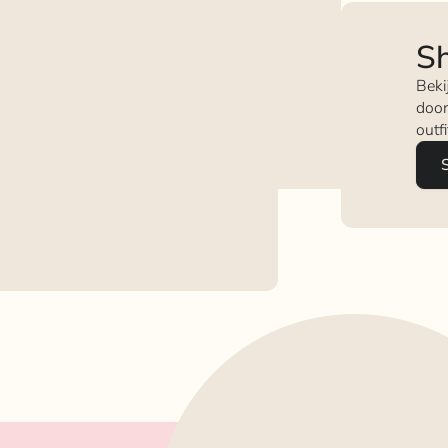
Sh
Beki
door
outf