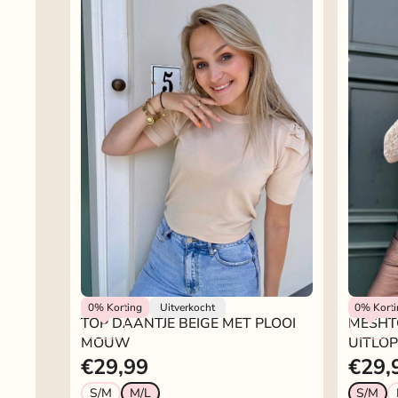
Rokjeklokje
Rokjeklo
0%
Korting
Uitverkocht
0%
Kort
TOP DAANTJE BEIGE MET PLOOI
MESHT
MOUW
UITLO
€29,99
€29,
S/M
M/L
S/M