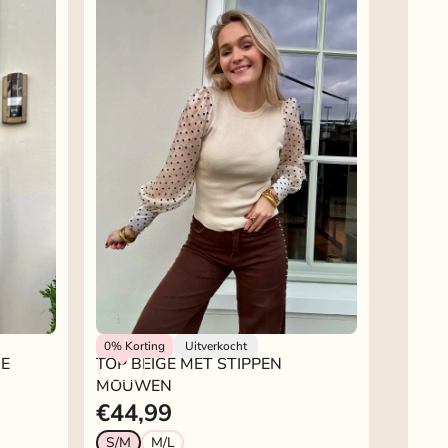
Rokjeklokje
0%
Korting
Uitverkocht
GE
TOP BEIGE MET STIPPEN
MOUWEN
€44,99
S/M
M/L