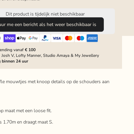
Dit product is tijdelijk niet beschikbaar
uur me een bericht als het weer beschikbaar is
zending vanaf
€ 100
 Josh V, Lofty Manner, Studio Amaya & My Jewellery
g
binnen 24 uur
ffle mouwtjes met knoop details op de schouders aan
 op maat met een loose fit.
is 1.70m en draagt maat S.