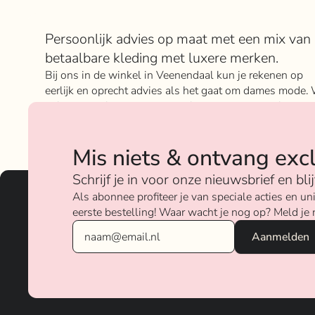
Over Rokje Klokje
Persoonlijk advies op maat met een mix van
betaalbare kleding met luxere merken.
Bij ons in de winkel in Veenendaal kun je rekenen op
eerlijk en oprecht advies als het gaat om dames mode. 
geloven sterk in ons concept; het mixen en matchen va
betaalbare nu on trend items met de luxere items van
verschillende merken.
Mis niets & ontvang exc
Over ons
Schrijf je in voor onze nieuwsbrief en bl
Als abonnee profiteer je van speciale acties en 
eerste bestelling! Waar wacht je nog op? Meld je 