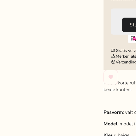
St
Gratis ver
Merken als
Verzendin
Mooie korte ru
beide kanten.
Pasvorm
: valt
Model
: model 
Kleur:
beige