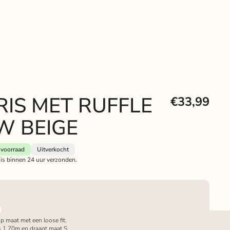
RIS MET RUFFLE
€33,99
 BEIGE
voorraad
Uitverkocht
 is binnen 24 uur verzonden.
 op maat met een loose fit.
s 1.70m en draagt maat S.