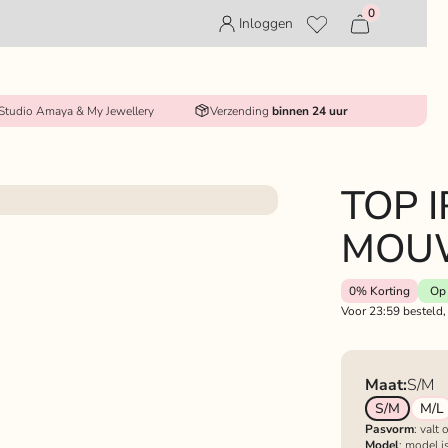
0
Inloggen
 Studio Amaya & My Jewellery
Verzending
binnen 24 uur
TOP I
MOUW
0%
Korting
Op 
Voor 23:59 besteld,
Maat:
S/M
S/M
M/L
Pasvorm
: valt
Model
: model i