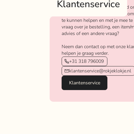
Klantenservice
Bij Rokjeklokje staan we bekend o
We vinden het super belangrijk om
te kunnen helpen en met je mee te
vraag over je bestelling, een item/m
advies of een andere vraag?
Neem dan contact op met onze kla
helpen je graag verder.
+31 318 796009
klantenservice@rokjeklokje.nl
Klantenservice