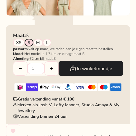
Maat:
S
XS
S
M
L
pasvorm
:valt op maat, we raden aan je eigen maat te bestellen.
Model
:Het model is 1.74 m en draagt maat S.
Afmeting
:62 cm bij maat S
In winkelmandje
Gratis verzending vanaf
€ 100
Merken als Josh V, Lofty Manner, Studio Amaya & My
Jewellery
Verzending
binnen 24 uur