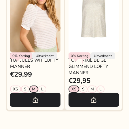
Lofty Manner
Lofty Manner
0%
Korting
Uitverkocht
0%
Korting
Uitverkocht
TOP JULES WIT LOFTY
TOP TRIXIE BEIGE
MANNER
GLIMMEND LOFTY
€29,99
MANNER
€29,95
XS
S
M
L
XS
S
M
L