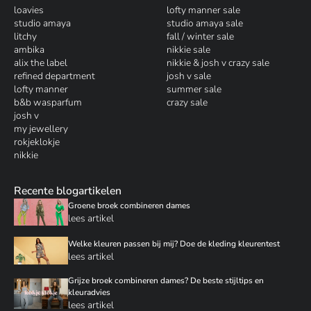
loavies
lofty manner sale
studio amaya
studio amaya sale
litchy
fall / winter sale
ambika
nikkie sale
alix the label
nikkie & josh v crazy sale
refined department
josh v sale
lofty manner
summer sale
b&b wasparfum
crazy sale
josh v
my jewellery
rokjeklokje
nikkie
Recente blogartikelen
Groene broek combineren dames
lees artikel
Welke kleuren passen bij mij? Doe de kleding kleurentest
lees artikel
Grijze broek combineren dames? De beste stijltips en
kleuradvies
lees artikel