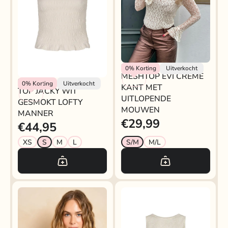
Rokjeklokje
0%
Korting
Uitverkocht
MESHTOP EVI CREME
Lofty Manner
0%
Korting
Uitverkocht
KANT MET
TOP JACKY WIT
UITLOPENDE
GESMOKT LOFTY
MOUWEN
MANNER
€29,99
€44,95
XS
S
M
L
S/M
M/L