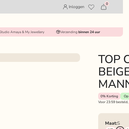
0
Inloggen
 Studio Amaya & My Jewellery
Verzending
binnen 24 uur
TOP 
BEIG
MAN
0%
Korting
Op 
Voor 23:59 besteld,
Maat:
S