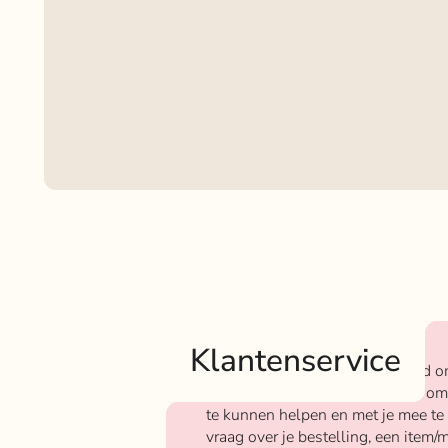
Klantenservice
Bij Rokjeklokje staan we bekend o
We vinden het super belangrijk om
te kunnen helpen en met je mee te
vraag over je bestelling, een item/m