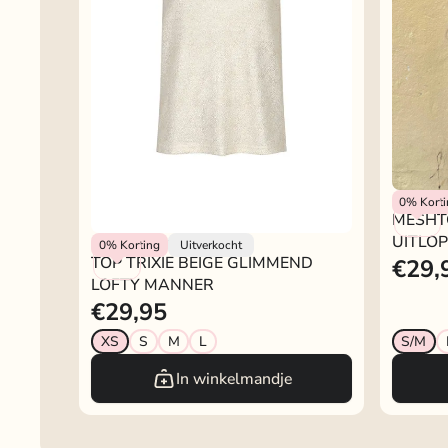
Rokjeklo
0%
Kort
MESHT
UITLO
Lofty Manner
0%
Korting
Uitverkocht
TOP TRIXIE BEIGE GLIMMEND
€29,
LOFTY MANNER
€29,95
XS
S
M
L
S/M
In winkelmandje