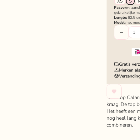
XS
S
Pasvorm
: aans
gebruikelijke ma
Lengte:
62,5 cm
Model:
het mod
Gratis ver
Merken als
Verzendin
Trui / top Cala
kraag. De top b
Het heeft een m
nog heel lang k
combineren.