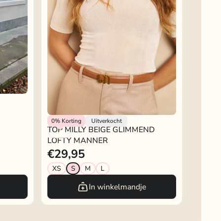
Rokjeklokje
0%
Korting
Uitverkocht
TOP MILLY BEIGE GLIMMEND
LOFTY MANNER
€29,95
XS
S
M
L
In winkelmandje