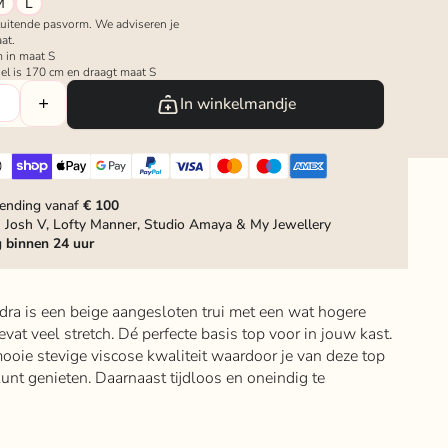
M
L
luitende pasvorm. We adviseren je
at.
 in maat S
el is 170 cm en draagt maat S
In winkelmandje
zending vanaf
€ 100
 Josh V, Lofty Manner, Studio Amaya & My Jewellery
g
binnen 24 uur
ndra is een beige aangesloten trui met een wat hogere
evat veel stretch. Dé perfecte basis top voor in jouw kast.
ooie stevige viscose kwaliteit waardoor je van deze top
unt genieten. Daarnaast tijdloos en oneindig te