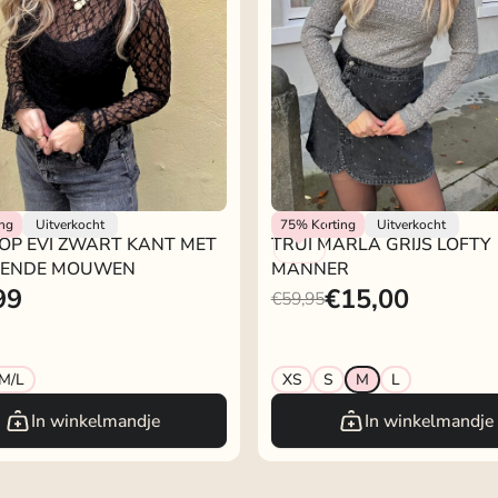
kje
Lofty Manner
ing
Uitverkocht
75%
Korting
Uitverkocht
OP EVI ZWART KANT MET
TRUI MARLA GRIJS LOFTY
PENDE MOUWEN
MANNER
99
€15,00
€59,95
M/L
XS
S
M
L
In winkelmandje
In winkelmandje