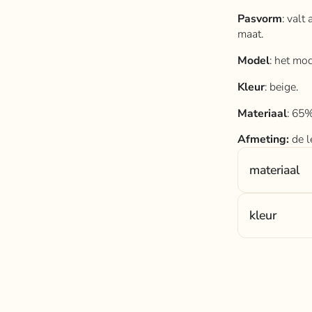
Pasvorm
: valt
maat.
Model
: het mo
Kleur
: beige.
Materiaal
: 65
Afmeting:
de l
materiaal
Materiaal:
65%
kleur
Kleur: beige