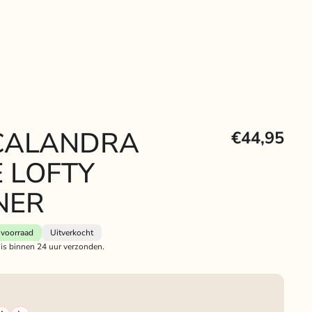
CALANDRA
€44,95
E LOFTY
NER
voorraad
Uitverkocht
 is binnen 24 uur verzonden.