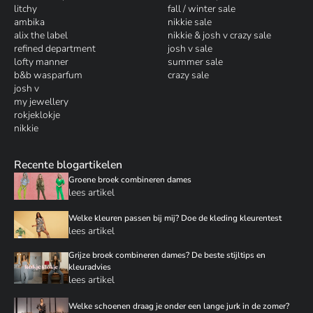
litchy
fall / winter sale
ambika
nikkie sale
alix the label
nikkie & josh v crazy sale
refined department
josh v sale
lofty manner
summer sale
b&b wasparfum
crazy sale
josh v
my jewellery
rokjeklokje
nikkie
Recente blogartikelen
Groene broek combineren dames
lees artikel
Welke kleuren passen bij mij? Doe de kleding kleurentest
lees artikel
Grijze broek combineren dames? De beste stijltips en
kleuradvies
lees artikel
Welke schoenen draag je onder een lange jurk in de zomer?