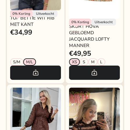
Rokjeklokje
0%
Korting
Uitverkocht
TOP BETTIE WIT RIB
Lofty Manner
0%
Korting
Uitverkocht
MET KANT
SKORT HOVA
€34,99
GEBLOEMD
JACQUARD LOFTY
MANNER
€49,95
S/M
M/L
XS
S
M
L