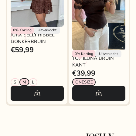
Rokjeklokje
0%
Korting
Uitverkocht
JURK SELLY RIBBEL
DONKERBRUIN
€59,99
TOP ILONA BRUIN
Rokjeklokje
0%
Korting
Uitverkocht
TOP ILONA BRUIN
KANT
KANT
€39,99
S
M
L
ONESIZE