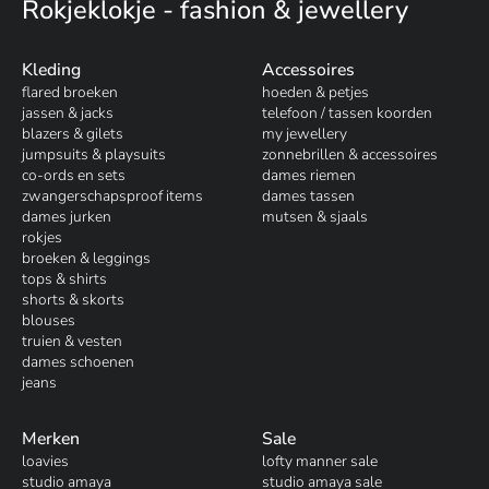
Rokjeklokje - fashion & jewellery
Kleding
Accessoires
flared broeken
hoeden & petjes
jassen & jacks
telefoon / tassen koorden
blazers & gilets
my jewellery
jumpsuits & playsuits
zonnebrillen & accessoires
co-ords en sets
dames riemen
zwangerschapsproof items
dames tassen
dames jurken
mutsen & sjaals
rokjes
broeken & leggings
tops & shirts
shorts & skorts
blouses
truien & vesten
dames schoenen
jeans
Merken
Sale
loavies
lofty manner sale
studio amaya
studio amaya sale