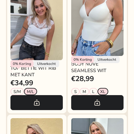
Rokjeklokje
0%
Korting
Uitverkocht
Rokjeklokje
BODY NOVÉ
0%
Korting
Uitverkocht
TOP BETTIE WIT RIB
SEAMLESS WIT
MET KANT
€28,99
€34,99
S/M
M/L
S
M
L
XL