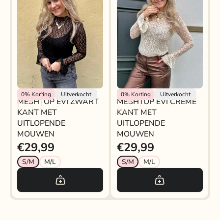
Rokjeklokje
Rokjeklokje
0%
Korting
Uitverkocht
0%
Korting
Uitverkocht
MESHTOP EVI ZWART
MESHTOP EVI CREME
KANT MET
KANT MET
UITLOPENDE
UITLOPENDE
MOUWEN
MOUWEN
€29,99
€29,99
S/M
M/L
S/M
M/L