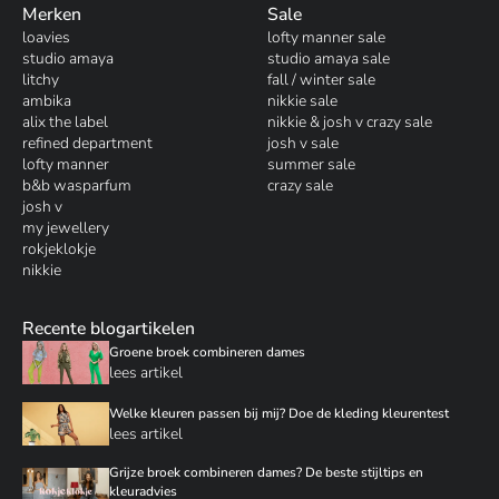
Merken
Sale
loavies
lofty manner sale
studio amaya
studio amaya sale
litchy
fall / winter sale
ambika
nikkie sale
alix the label
nikkie & josh v crazy sale
refined department
josh v sale
lofty manner
summer sale
b&b wasparfum
crazy sale
josh v
my jewellery
rokjeklokje
nikkie
Recente blogartikelen
Groene broek combineren dames
lees artikel
Welke kleuren passen bij mij? Doe de kleding kleurentest
lees artikel
Grijze broek combineren dames? De beste stijltips en
kleuradvies