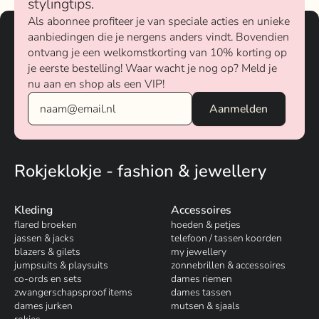
stylingtips.
Als abonnee profiteer je van speciale acties en unieke
aanbiedingen die je nergens anders vindt. Bovendien
ontvang je een welkomstkorting van 10% korting op
je eerste bestelling! Waar wacht je nog op? Meld je
nu aan en shop als een VIP!
Rokjeklokje - fashion & jewellery
Kleding
Accessoires
flared broeken
hoeden & petjes
jassen & jacks
telefoon / tassen koorden
blazers & gilets
my jewellery
jumpsuits & playsuits
zonnebrillen & accessoires
co-ords en sets
dames riemen
zwangerschapsproof items
dames tassen
dames jurken
mutsen & sjaals