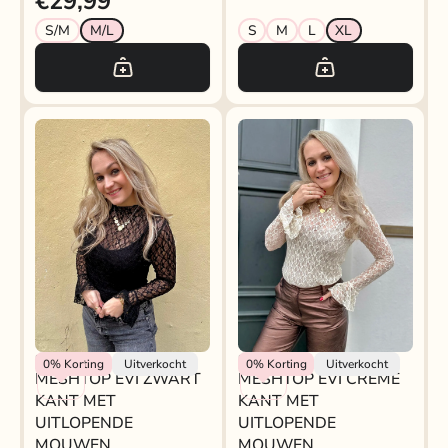
€29,99
S/M
M/L
S
M
L
XL
Rokjeklokje
Rokjeklokje
0%
Korting
Uitverkocht
0%
Korting
Uitverkocht
MESHTOP EVI ZWART
MESHTOP EVI CREME
KANT MET
KANT MET
UITLOPENDE
UITLOPENDE
MOUWEN
MOUWEN