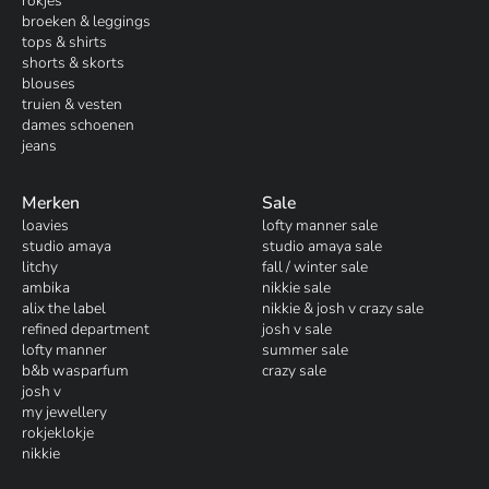
rokjes
broeken & leggings
tops & shirts
shorts & skorts
blouses
truien & vesten
dames schoenen
jeans
Merken
Sale
loavies
lofty manner sale
studio amaya
studio amaya sale
litchy
fall / winter sale
ambika
nikkie sale
alix the label
nikkie & josh v crazy sale
refined department
josh v sale
lofty manner
summer sale
b&b wasparfum
crazy sale
josh v
my jewellery
rokjeklokje
nikkie