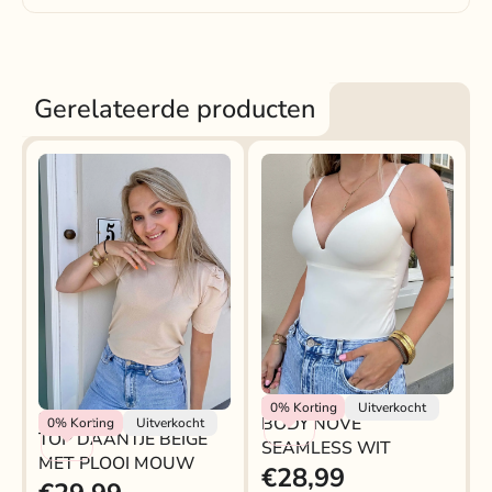
Kleur:
beige
Gerelateerde producten
Rokjeklokje
0%
Korting
Uitverkocht
Rokjeklokje
BODY NOVÉ
0%
Korting
Uitverkocht
TOP DAANTJE BEIGE
SEAMLESS WIT
MET PLOOI MOUW
€28,99