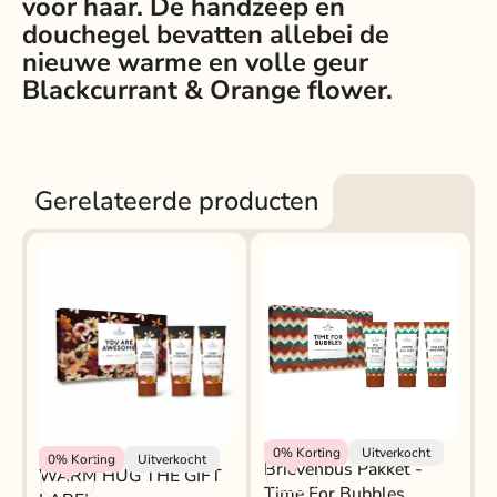
voor haar. De handzeep en
douchegel bevatten allebei de
nieuwe warme en volle geur
Blackcurrant & Orange flower.
Gerelateerde producten
Rokjeklokje
0%
Korting
Uitverkocht
Rokjeklokje
0%
Korting
Uitverkocht
Brievenbus Pakket -
WARM HUG THE GIFT
Time For Bubbles