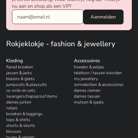
nu aan en shop als een VIP!
Rokjeklokje - fashion & jewellery
Kleding
Accessoires
flared broeken
hoeden & petjes
jassen & jacks
telefoon / tassen koorden
blazers & gilets
my jewellery
jumpsuits & playsuits
zonnebrillen & accessoires
co-ords en sets
dames riemen
zwangerschapsproof items
dames tassen
dames jurken
mutsen & sjaals
rokjes
broeken & leggings
tops & shirts
shorts & skorts
blouses
truien & vesten