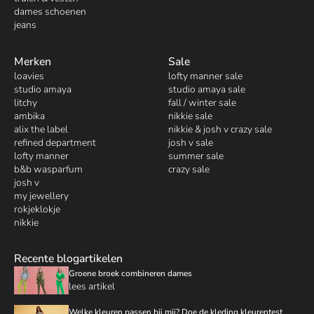
dames schoenen
jeans
Merken
Sale
loavies
lofty manner sale
studio amaya
studio amaya sale
litchy
fall / winter sale
ambika
nikkie sale
alix the label
nikkie & josh v crazy sale
refined department
josh v sale
lofty manner
summer sale
b&b wasparfum
crazy sale
josh v
my jewellery
rokjeklokje
nikkie
Recente blogartikelen
Groene broek combineren dames
lees artikel
Welke kleuren passen bij mij? Doe de kleding kleurentest