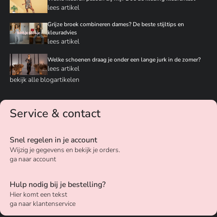
lees artikel
Grijze broek combineren dames? De beste stijltips en
kleuradvies
lees artikel
Welke schoenen draag je onder een lange jurk in de zomer?
lees artikel
bekijk alle blogartikelen
Service & contact
Snel regelen in je account
Wijzig je gegevens en bekijk je orders.
ga naar account
Hulp nodig bij je bestelling?
Hier komt een tekst
ga naar klantenservice