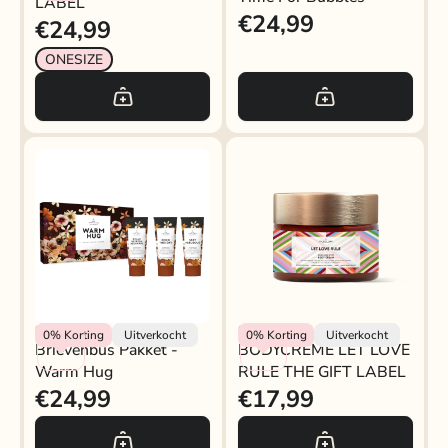
LABEL
€24,99
€24,99
ONESIZE
Brievenbus pakket -
Rokjeklokje
Rokjeklokje
0%
Korting
Uitverkocht
0%
Korting
Uitverkocht
Brievenbus Pakket -
BODYCRÈME LET LOVE
warm hug
Warm Hug
RULE THE GIFT LABEL
€24,99
€17,99