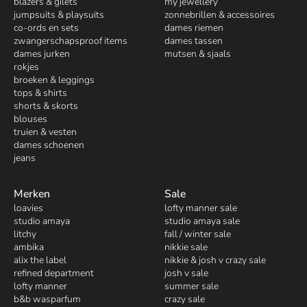
blazers & gilets
my jewellery
jumpsuits & playsuits
zonnebrillen & accessoires
co-ords en sets
dames riemen
zwangerschapsproof items
dames tassen
dames jurken
mutsen & sjaals
rokjes
broeken & leggings
tops & shirts
shorts & skorts
blouses
truien & vesten
dames schoenen
jeans
Merken
Sale
loavies
lofty manner sale
studio amaya
studio amaya sale
litchy
fall / winter sale
ambika
nikkie sale
alix the label
nikkie & josh v crazy sale
refined department
josh v sale
lofty manner
summer sale
b&b wasparfum
crazy sale