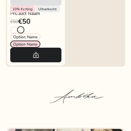
Vendor
10%
Korting
Uitverkocht
Product Naam
€50
€50
Option Name
Option Name