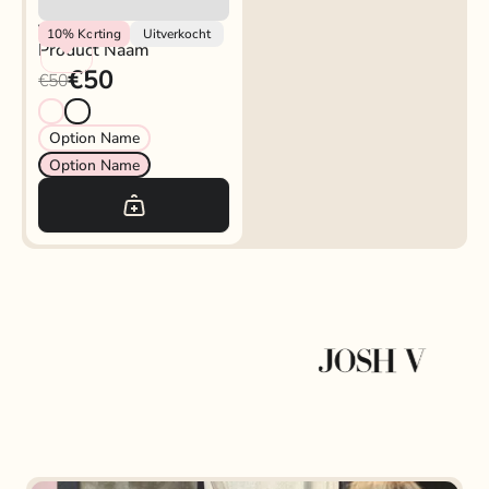
Vendor
10%
Korting
Uitverkocht
Product Naam
€50
€50
Option Name
Option Name