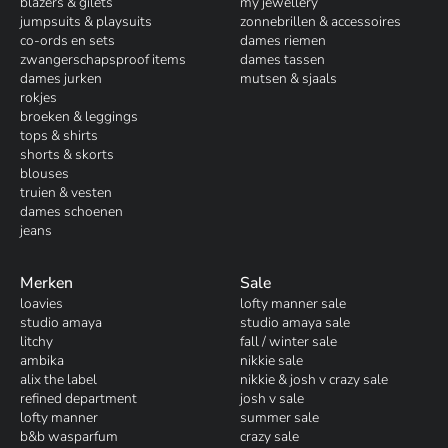
blazers & gilets
my jewellery
jumpsuits & playsuits
zonnebrillen & accessoires
co-ords en sets
dames riemen
zwangerschapsproof items
dames tassen
dames jurken
mutsen & sjaals
rokjes
broeken & leggings
tops & shirts
shorts & skorts
blouses
truien & vesten
dames schoenen
jeans
Merken
Sale
loavies
lofty manner sale
studio amaya
studio amaya sale
litchy
fall / winter sale
ambika
nikkie sale
alix the label
nikkie & josh v crazy sale
refined department
josh v sale
lofty manner
summer sale
b&b wasparfum
crazy sale