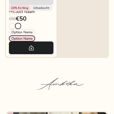
Vendor
10%
Korting
Uitverkocht
Product Naam
€50
€50
Option Name
Option Name