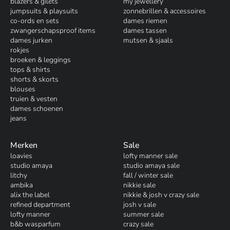
blazers & gilets
my jewellery
jumpsuits & playsuits
zonnebrillen & accessoires
co-ords en sets
dames riemen
zwangerschapsproof items
dames tassen
dames jurken
mutsen & sjaals
rokjes
broeken & leggings
tops & shirts
shorts & skorts
blouses
truien & vesten
dames schoenen
jeans
Merken
Sale
loavies
lofty manner sale
studio amaya
studio amaya sale
litchy
fall / winter sale
ambika
nikkie sale
alix the label
nikkie & josh v crazy sale
refined department
josh v sale
lofty manner
summer sale
b&b wasparfum
crazy sale