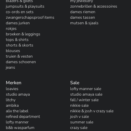
blazers & gilets
my jewellery
jumpsuits & playsuits
zonnebrillen & accessoires
co-ords en sets
dames riemen
zwangerschapsproof items
dames tassen
dames jurken
mutsen & sjaals
rokjes
broeken & leggings
tops & shirts
shorts & skorts
blouses
truien & vesten
dames schoenen
jeans
Merken
Sale
loavies
lofty manner sale
studio amaya
studio amaya sale
litchy
fall / winter sale
ambika
nikkie sale
alix the label
nikkie & josh v crazy sale
refined department
josh v sale
lofty manner
summer sale
b&b wasparfum
crazy sale