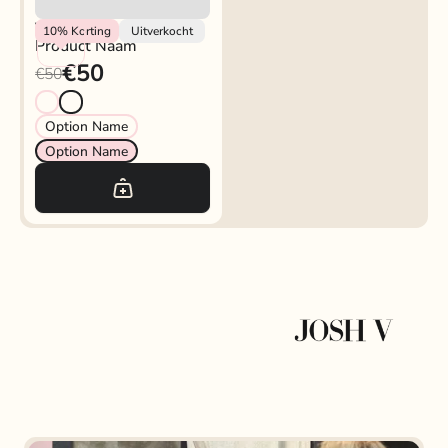
Vendor
10%
Korting
Uitverkocht
Product Naam
€50
€50
Option Name
Option Name