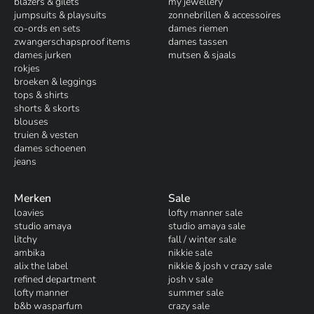
blazers & gilets
my jewellery
jumpsuits & playsuits
zonnebrillen & accessoires
co-ords en sets
dames riemen
zwangerschapsproof items
dames tassen
dames jurken
mutsen & sjaals
rokjes
broeken & leggings
tops & shirts
shorts & skorts
blouses
truien & vesten
dames schoenen
jeans
Merken
Sale
loavies
lofty manner sale
studio amaya
studio amaya sale
litchy
fall / winter sale
ambika
nikkie sale
alix the label
nikkie & josh v crazy sale
refined department
josh v sale
lofty manner
summer sale
b&b wasparfum
crazy sale