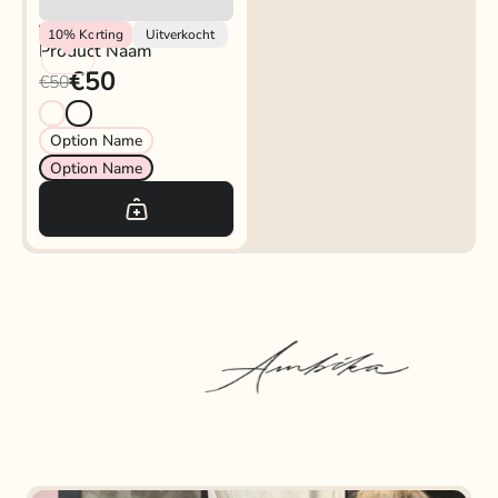
Vendor
10%
Korting
Uitverkocht
Product Naam
€50
€50
Option Name
Option Name