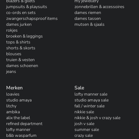
blazers & gilets
my jewellery
jumpsuits & playsuits
zonnebrillen & accessoires
co-ords en sets
dames riemen
zwangerschapsproof items
dames tassen
dames jurken
mutsen & sjaals
rokjes
broeken & leggings
tops & shirts
shorts & skorts
blouses
truien & vesten
dames schoenen
jeans
Merken
Sale
loavies
lofty manner sale
studio amaya
studio amaya sale
litchy
fall / winter sale
ambika
nikkie sale
alix the label
nikkie & josh v crazy sale
refined department
josh v sale
lofty manner
summer sale
b&b wasparfum
crazy sale