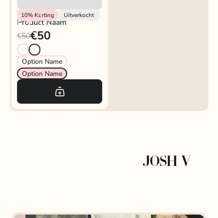
Vendor
10%
Korting
Uitverkocht
Product Naam
€50
€50
Option Name
Option Name