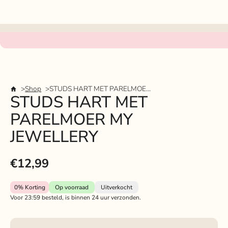
Shop
STUDS HART MET PARELMOER MY JEWELLERY
STUDS HART MET
PARELMOER MY
JEWELLERY
€12,99
0%
Korting
Op voorraad
Uitverkocht
Voor 23:59 besteld, is binnen 24 uur verzonden.