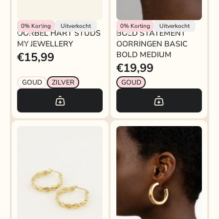
My Jewellery
BOLD STATEMENT
My Jewellery
0%
Korting
Uitverkocht
0%
Korting
Uitverkocht
OORBEL HART STUDS
BOLD STATEMENT
OORRINGEN BASIC
MY JEWELLERY
OORRINGEN BASIC
BOLD MEDIUM
€15,99
BOLD MEDIUM
€19,99
GOUD
ZILVER
GOUD