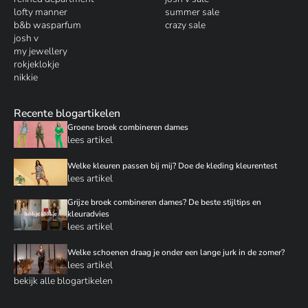
lofty manner
summer sale
b&b wasparfum
crazy sale
josh v
my jewellery
rokjeklokje
nikkie
Recente blogartikelen
Groene broek combineren dames
lees artikel
Welke kleuren passen bij mij? Doe de kleding kleurentest
lees artikel
Grijze broek combineren dames? De beste stijltips en
kleuradvies
lees artikel
Welke schoenen draag je onder een lange jurk in de zomer?
lees artikel
bekijk alle blogartikelen