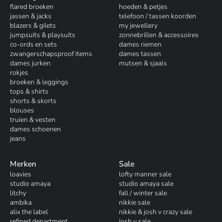
flared broeken
hoeden & petjes
jassen & jacks
telefoon / tassen koorden
blazers & gilets
my jewellery
jumpsuits & playsuits
zonnebrillen & accessoires
co-ords en sets
dames riemen
zwangerschapsproof items
dames tassen
dames jurken
mutsen & sjaals
rokjes
broeken & leggings
tops & shirts
shorts & skorts
blouses
truien & vesten
dames schoenen
jeans
Merken
Sale
loavies
lofty manner sale
studio amaya
studio amaya sale
litchy
fall / winter sale
ambika
nikkie sale
alix the label
nikkie & josh v crazy sale
refined department
josh v sale