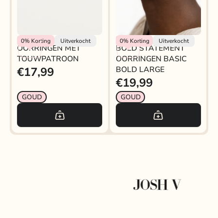
My Jewellery
My Jewellery
0%
Korting
Uitverkocht
0%
Korting
Uitverkocht
OORRINGEN MET
BOLD STATEMENT
TOUWPATROON
OORRINGEN BASIC
€17,99
BOLD LARGE
€19,99
GOUD
GOUD