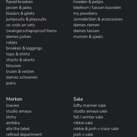
flared broeken
hoeden & petjes
jassen & jacks
telefoon / tassen koorden
blazers & gilets
my jewellery
jumpsuits & playsuits
zonnebrillen & accessoires
co-ords en sets
dames riemen
zwangerschapsproof items
dames tassen
dames jurken
mutsen & sjaals
rokjes
broeken & leggings
tops & shirts
shorts & skorts
blouses
truien & vesten
dames schoenen
jeans
Merken
Sale
loavies
lofty manner sale
studio amaya
studio amaya sale
litchy
fall / winter sale
ambika
nikkie sale
alix the label
nikkie & josh v crazy sale
refined department
josh v sale