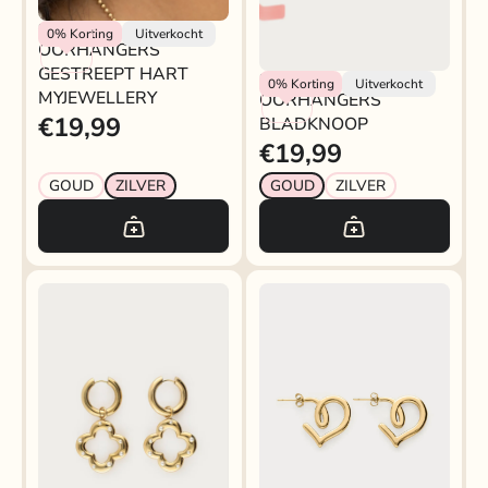
Rokjeklokje
0%
Korting
Uitverkocht
OORHANGERS
GESTREEPT HART
My Jewellery
0%
Korting
Uitverkocht
MYJEWELLERY
OORHANGERS
€19,99
BLADKNOOP
€19,99
GOUD
ZILVER
GOUD
ZILVER