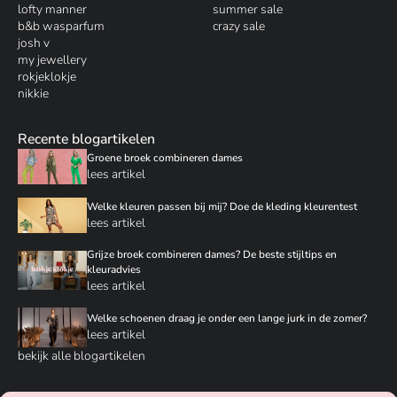
lofty manner
summer sale
b&b wasparfum
crazy sale
josh v
my jewellery
rokjeklokje
nikkie
Recente blogartikelen
Groene broek combineren dames
lees artikel
Welke kleuren passen bij mij? Doe de kleding kleurentest
lees artikel
Grijze broek combineren dames? De beste stijltips en
kleuradvies
lees artikel
Welke schoenen draag je onder een lange jurk in de zomer?
lees artikel
bekijk alle blogartikelen