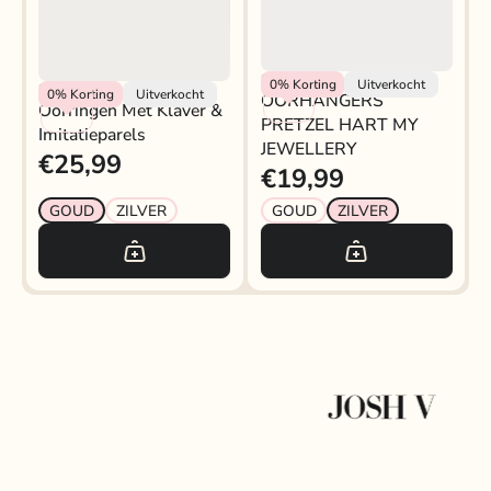
My Jewellery
0%
Korting
Uitverkocht
My Jewellery
0%
Korting
Uitverkocht
OORHANGERS
Oorringen Met Klaver &
PRETZEL HART MY
Imitatieparels
JEWELLERY
€25,99
€19,99
GOUD
ZILVER
GOUD
ZILVER