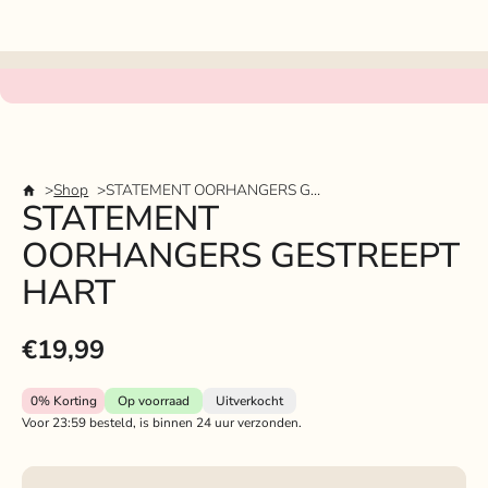
Shop
STATEMENT OORHANGERS GESTREEPT HART
STATEMENT
OORHANGERS GESTREEPT
HART
€19,99
0%
Korting
Op voorraad
Uitverkocht
Voor 23:59 besteld, is binnen 24 uur verzonden.