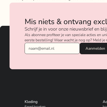
geloven sterk in ons concept; het mixen en matchen va
betaalbare nu on trend items met de luxere items van
verschillende merken.
Mis niets & ontvang exc
Over ons
Schrijf je in voor onze nieuwsbrief en bl
Als abonnee profiteer je van speciale acties en 
eerste bestelling! Waar wacht je nog op? Meld je 
Kleding
Ac
flared broeken
ho