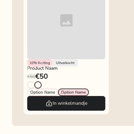
Vendor
10%
Korting
Uitverkocht
Product Naam
€50
€50
Option Name
Option Name
In winkelmandje