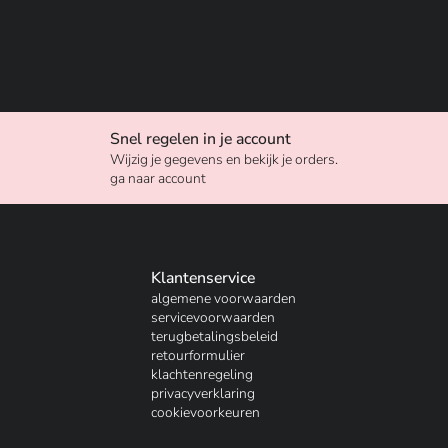
Snel regelen in je account
Wijzig je gegevens en bekijk je orders.
ga naar account
Klantenservice
algemene voorwaarden
servicevoorwaarden
terugbetalingsbeleid
retourformulier
klachtenregeling
privacyverklaring
cookievoorkeuren