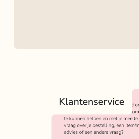
Klantenservice
Bij Rokjeklokje staan we bekend o
We vinden het super belangrijk om
te kunnen helpen en met je mee te
vraag over je bestelling, een item/m
advies of een andere vraag?