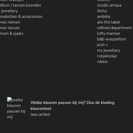
lefoon / tassen koorden
studio amaya
 jewellery
litchy
nnebrillen & accessoires
ambika
mes riemen
alix the label
mes tassen
refined department
tsen & sjaals
lofty manner
b&b wasparfum
josh v
my jewellery
rokjeklokje
nikkie
Welke kleuren passen bij mij? Doe de kleding
kleurentest
lees artikel