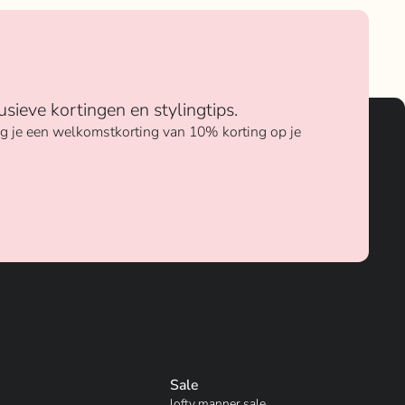
usieve kortingen en stylingtips.
ang je een welkomstkorting van 10% korting op je
Sale
lofty manner sale