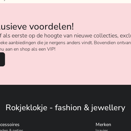
n
lusieve voordelen!
ijf als eerste op de hoogte van nieuwe collecties, excl
unieke aanbiedingen die je nergens anders vindt. Bovendien ontv
nu aan en shop als een VIP!
Rokjeklokje - fashion & jewellery
cessoires
Merken
eden & petjes
loavies