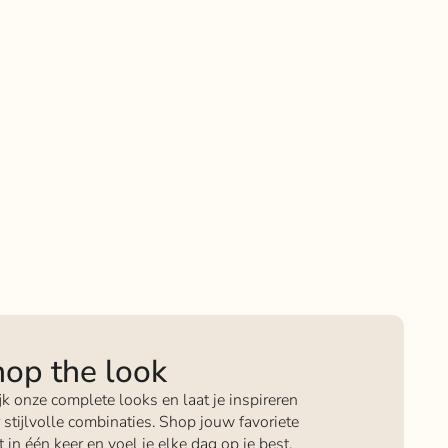
op the look
jk onze complete looks en laat je inspireren
 stijlvolle combinaties. Shop jouw favoriete
it in één keer en voel je elke dag op je best.