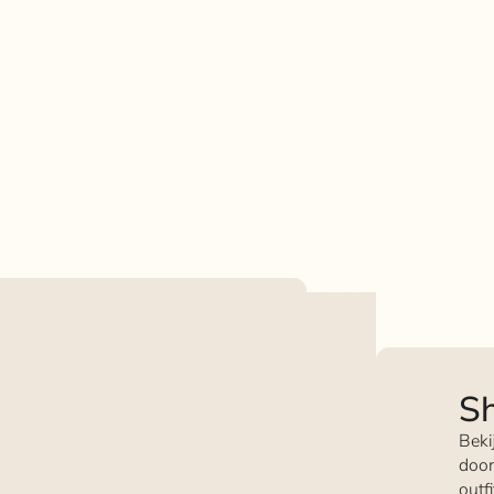
Sh
Beki
door
outf