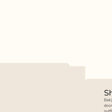
Sh
Beki
door
outf