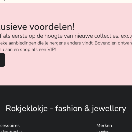
n
lusieve voordelen!
ijf als eerste op de hoogte van nieuwe collecties, excl
unieke aanbiedingen die je nergens anders vindt. Bovendien ontv
nu aan en shop als een VIP!
Rokjeklokje - fashion & jewellery
cessoires
Merken
eden & petjes
loavies