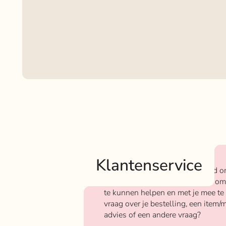
Klantenservice
Bij Rokjeklokje staan we bekend o
We vinden het super belangrijk om
te kunnen helpen en met je mee te
vraag over je bestelling, een item/m
advies of een andere vraag?