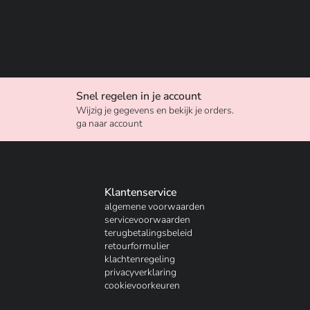
Snel regelen in je account
Wijzig je gegevens en bekijk je orders.
ga naar account
Klantenservice
algemene voorwaarden
servicevoorwaarden
terugbetalingsbeleid
retourformulier
klachtenregeling
privacyverklaring
cookievoorkeuren