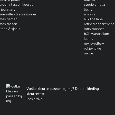
lefoon / tassen koorden
studio amaya
 jewellery
litchy
nnebrillen & accessoires
ambika
mes riemen
alix the label
mes tassen
refined department
tsen & sjaals
lofty manner
b&b wasparfum
josh v
my jewellery
rokjeklokje
nikkie
Welke kleuren passen bij mij? Doe de kleding
kleurentest
lees artikel