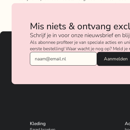
geloven sterk in ons concept; het mixen en matchen va
betaalbare nu on trend items met de luxere items van
verschillende merken.
Mis niets & ontvang exc
Over ons
Schrijf je in voor onze nieuwsbrief en bl
Als abonnee profiteer je van speciale acties en 
eerste bestelling! Waar wacht je nog op? Meld je 
Kleding
Ac
flared broeken
ho