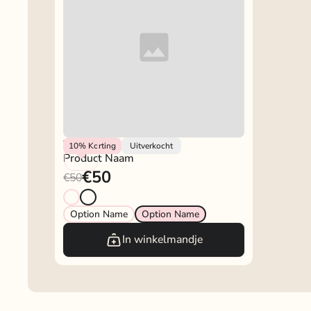
Vendor
10%
Korting
Uitverkocht
Product Naam
€50
€50
Option Name
Option Name
In winkelmandje