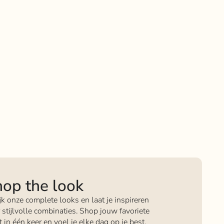
op the look
jk onze complete looks en laat je inspireren
 stijlvolle combinaties. Shop jouw favoriete
it in één keer en voel je elke dag op je best.