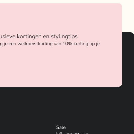
usieve kortingen en stylingtips.
ang je een welkomstkorting van 10% korting op je
Sale
lofty manner sale