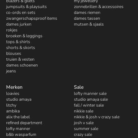
blazers & gilets
my jewellery
jumpsuits & playsuits
zonnebrillen & accessoires
co-ords en sets
dames riemen
zwangerschapsproof items
dames tassen
dames jurken
mutsen & sjaals
rokjes
broeken & leggings
tops & shirts
shorts & skorts
blouses
truien & vesten
dames schoenen
jeans
Merken
Sale
loavies
lofty manner sale
studio amaya
studio amaya sale
litchy
fall / winter sale
ambika
nikkie sale
alix the label
nikkie & josh v crazy sale
refined department
josh v sale
lofty manner
summer sale
b&b wasparfum
crazy sale