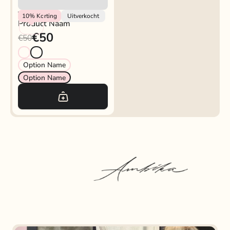
Vendor
10%
Korting
Uitverkocht
Product Naam
€50
€50
Option Name
Option Name