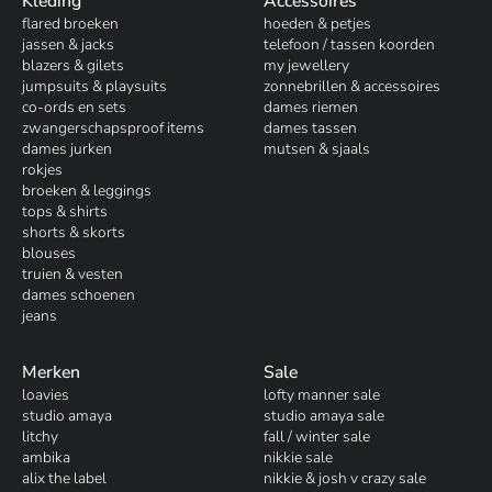
Kleding
Accessoires
flared broeken
hoeden & petjes
jassen & jacks
telefoon / tassen koorden
blazers & gilets
my jewellery
jumpsuits & playsuits
zonnebrillen & accessoires
co-ords en sets
dames riemen
zwangerschapsproof items
dames tassen
dames jurken
mutsen & sjaals
rokjes
broeken & leggings
tops & shirts
shorts & skorts
blouses
truien & vesten
dames schoenen
jeans
Merken
Sale
loavies
lofty manner sale
studio amaya
studio amaya sale
litchy
fall / winter sale
ambika
nikkie sale
alix the label
nikkie & josh v crazy sale