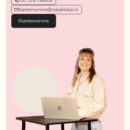
+31 318 796009
klantenservice@rokjeklokje.nl
Klantenservice