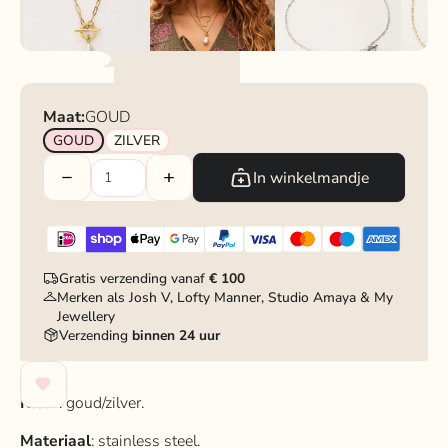
Maat:
GOUD
GOUD
ZILVER
In winkelmandje
Gratis verzending vanaf
€ 100
Merken als Josh V, Lofty Manner, Studio Amaya & My
Jewellery
Verzending
binnen 24 uur
Kleur
: goud/zilver.
Materiaal
: stainless steel.