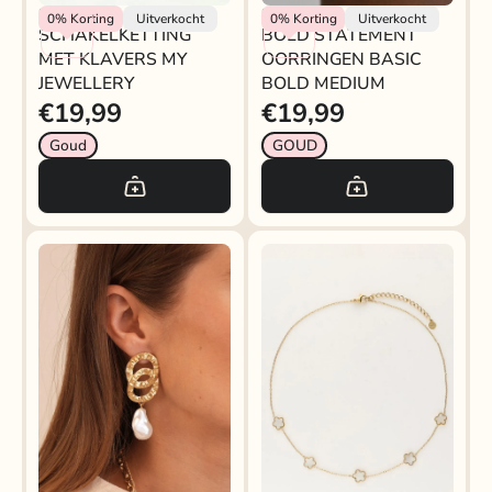
My Jewellery
BOLD STATEMENT
My Jewellery
0%
Korting
Uitverkocht
0%
Korting
Uitverkocht
SCHAKELKETTING
BOLD STATEMENT
OORRINGEN BASIC
MET KLAVERS MY
OORRINGEN BASIC
BOLD MEDIUM
JEWELLERY
BOLD MEDIUM
€19,99
€19,99
Goud
GOUD