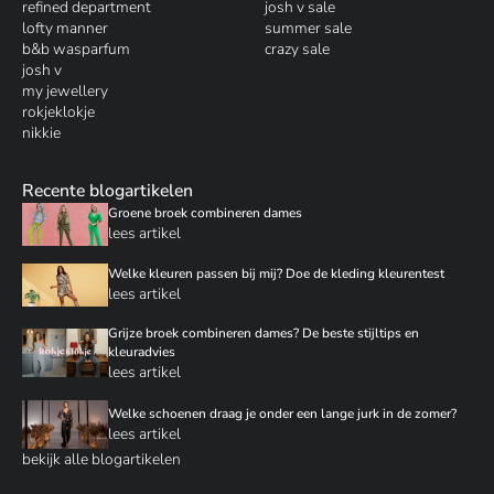
refined department
josh v sale
lofty manner
summer sale
b&b wasparfum
crazy sale
josh v
my jewellery
rokjeklokje
nikkie
Recente blogartikelen
Groene broek combineren dames
lees artikel
Welke kleuren passen bij mij? Doe de kleding kleurentest
lees artikel
Grijze broek combineren dames? De beste stijltips en
kleuradvies
lees artikel
Welke schoenen draag je onder een lange jurk in de zomer?
lees artikel
bekijk alle blogartikelen