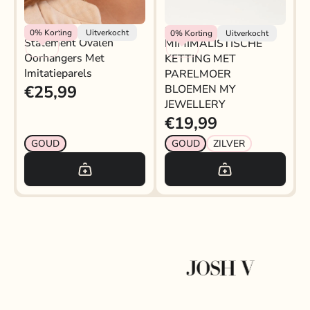
My Jewellery
My Jewellery
0%
Korting
Uitverkocht
0%
Korting
Uitverkocht
Statement Ovalen
MIMIMALISTISCHE
Oorhangers Met
KETTING MET
Imitatieparels
PARELMOER
€25,99
BLOEMEN MY
JEWELLERY
€19,99
GOUD
GOUD
ZILVER