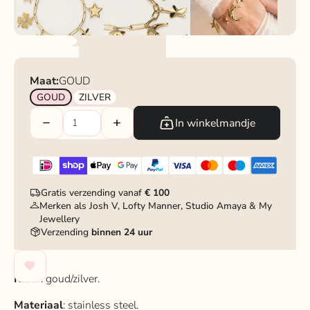
Maat:
GOUD
GOUD
ZILVER
In winkelmandje
Gratis verzending vanaf
€ 100
Merken als Josh V, Lofty Manner, Studio Amaya & My
Jewellery
Verzending
binnen 24 uur
Kleur
: goud/zilver.
Materiaal
: stainless steel.