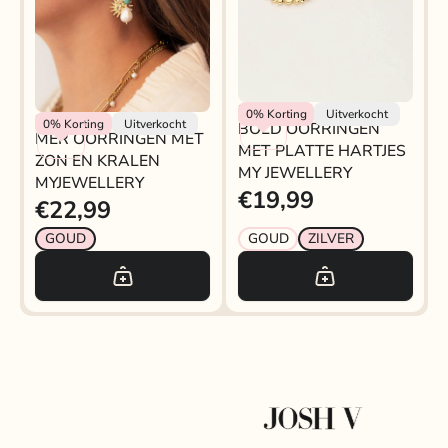
BOLD OORRINGEN MET
My Jewellery
0%
Korting
Uitverkocht
My Jewellery
0%
Korting
Uitverkocht
BOLD OORRINGEN
PLATTE HARTJES MY
MER OORRINGEN MET
MET PLATTE HARTJES
JEWELLERY
ZON EN KRALEN
MY JEWELLERY
MYJEWELLERY
€19,99
€22,99
GOUD
GOUD
ZILVER