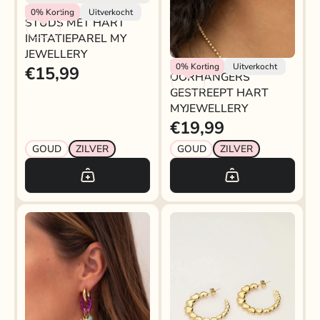
My Jewellery
0%
Korting
Uitverkocht
STUDS MET HART
IMITATIEPAREL MY
JEWELLERY
Rokjeklokje
0%
Korting
Uitverkocht
€15,99
OORHANGERS
GESTREEPT HART
MYJEWELLERY
€19,99
GOUD
ZILVER
GOUD
ZILVER