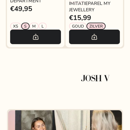
DEPARTMENT
IMITATIEPAREL MY
€49,95
JEWELLERY
€15,99
XS
S
M
L
GOUD
ZILVER