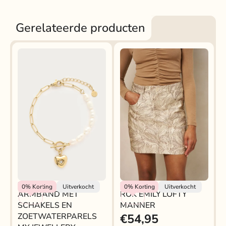
Gerelateerde producten
My Jewellery
Lofty Manner
0%
Korting
Uitverkocht
0%
Korting
Uitverkocht
ARMBAND MET
ROK EMILY LOFTY
SCHAKELS EN
MANNER
ZOETWATERPARELS
€54,95