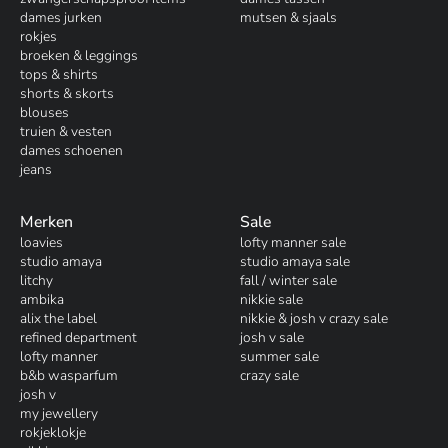
dames jurken
mutsen & sjaals
rokjes
broeken & leggings
tops & shirts
shorts & skorts
blouses
truien & vesten
dames schoenen
jeans
Merken
Sale
loavies
lofty manner sale
studio amaya
studio amaya sale
litchy
fall / winter sale
ambika
nikkie sale
alix the label
nikkie & josh v crazy sale
refined department
josh v sale
lofty manner
summer sale
b&b wasparfum
crazy sale
josh v
my jewellery
rokjeklokje