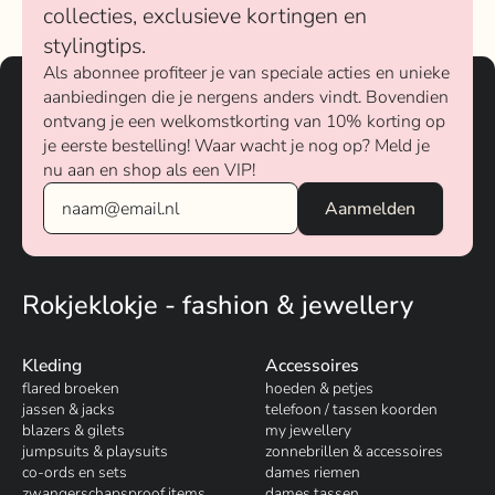
collecties, exclusieve kortingen en
stylingtips.
Als abonnee profiteer je van speciale acties en unieke
aanbiedingen die je nergens anders vindt. Bovendien
ontvang je een welkomstkorting van 10% korting op
je eerste bestelling! Waar wacht je nog op? Meld je
nu aan en shop als een VIP!
Rokjeklokje - fashion & jewellery
Kleding
Accessoires
flared broeken
hoeden & petjes
jassen & jacks
telefoon / tassen koorden
blazers & gilets
my jewellery
jumpsuits & playsuits
zonnebrillen & accessoires
co-ords en sets
dames riemen
zwangerschapsproof items
dames tassen