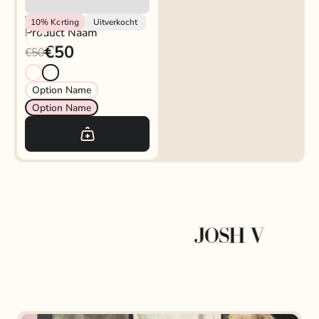
Vendor
10%
Korting
Uitverkocht
Product Naam
€50
€50
Option Name
Option Name