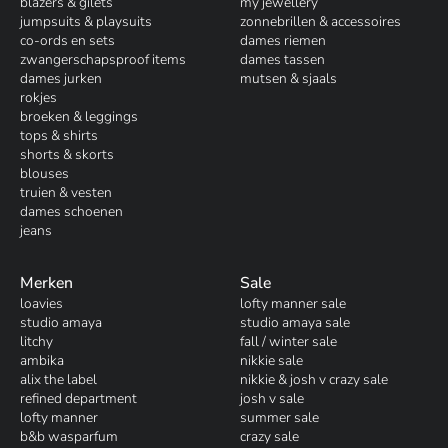
blazers & gilets
my jewellery
jumpsuits & playsuits
zonnebrillen & accessoires
co-ords en sets
dames riemen
zwangerschapsproof items
dames tassen
dames jurken
mutsen & sjaals
rokjes
broeken & leggings
tops & shirts
shorts & skorts
blouses
truien & vesten
dames schoenen
jeans
Merken
Sale
loavies
lofty manner sale
studio amaya
studio amaya sale
litchy
fall / winter sale
ambika
nikkie sale
alix the label
nikkie & josh v crazy sale
refined department
josh v sale
lofty manner
summer sale
b&b wasparfum
crazy sale