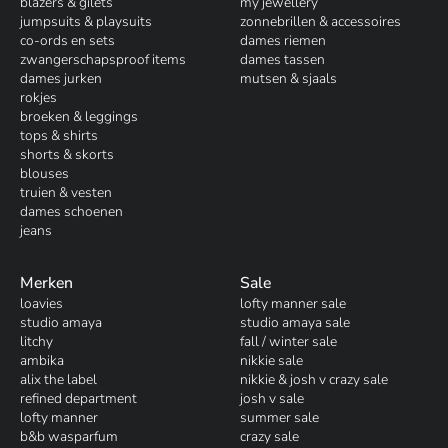
blazers & gilets
my jewellery
jumpsuits & playsuits
zonnebrillen & accessoires
co-ords en sets
dames riemen
zwangerschapsproof items
dames tassen
dames jurken
mutsen & sjaals
rokjes
broeken & leggings
tops & shirts
shorts & skorts
blouses
truien & vesten
dames schoenen
jeans
Merken
Sale
loavies
lofty manner sale
studio amaya
studio amaya sale
litchy
fall / winter sale
ambika
nikkie sale
alix the label
nikkie & josh v crazy sale
refined department
josh v sale
lofty manner
summer sale
b&b wasparfum
crazy sale