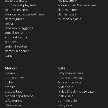
blazers & gilets
my jewellery
jumpsuits & playsuits
zonnebrillen & accessoires
co-ords en sets
dames riemen
zwangerschapsproof items
dames tassen
dames jurken
mutsen & sjaals
rokjes
broeken & leggings
tops & shirts
shorts & skorts
blouses
truien & vesten
dames schoenen
jeans
Merken
Sale
loavies
lofty manner sale
studio amaya
studio amaya sale
litchy
fall / winter sale
ambika
nikkie sale
alix the label
nikkie & josh v crazy sale
refined department
josh v sale
lofty manner
summer sale
b&b wasparfum
crazy sale