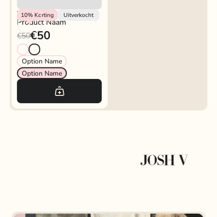
Vendor
10%
Korting
Uitverkocht
Product Naam
€50
€50
Option Name
Option Name