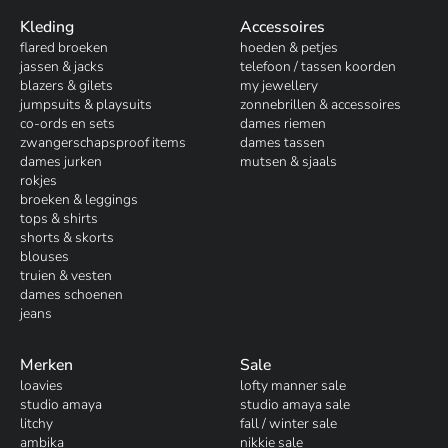
Kleding
Accessoires
flared broeken
hoeden & petjes
jassen & jacks
telefoon / tassen koorden
blazers & gilets
my jewellery
jumpsuits & playsuits
zonnebrillen & accessoires
co-ords en sets
dames riemen
zwangerschapsproof items
dames tassen
dames jurken
mutsen & sjaals
rokjes
broeken & leggings
tops & shirts
shorts & skorts
blouses
truien & vesten
dames schoenen
jeans
Merken
Sale
loavies
lofty manner sale
studio amaya
studio amaya sale
litchy
fall / winter sale
ambika
nikkie sale