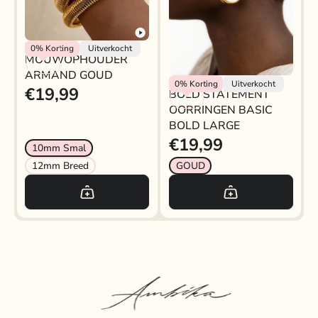
Rokjeklokje
0%
Korting
Uitverkocht
MOUWOPHOUDER
ARMAND GOUD
My Jewellery
0%
Korting
Uitverkocht
€19,99
BOLD STATEMENT
OORRINGEN BASIC
BOLD LARGE
€19,99
10mm Smal
12mm Breed
GOUD