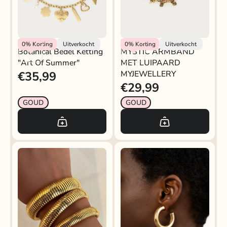
My Jewellery
My Jewellery
0%
Korting
Uitverkocht
0%
Korting
Uitverkocht
Botanical Bedel Ketting
MYSTIC ARMBAND
"art Of Summer"
MET LUIPAARD
€35,99
MYJEWELLERY
€29,99
GOUD
GOUD