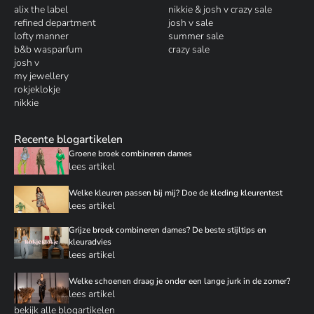
alix the label
nikkie & josh v crazy sale
refined department
josh v sale
lofty manner
summer sale
b&b wasparfum
crazy sale
josh v
my jewellery
rokjeklokje
nikkie
Recente blogartikelen
Groene broek combineren dames
lees artikel
Welke kleuren passen bij mij? Doe de kleding kleurentest
lees artikel
Grijze broek combineren dames? De beste stijltips en
kleuradvies
lees artikel
Welke schoenen draag je onder een lange jurk in de zomer?
lees artikel
bekijk alle blogartikelen