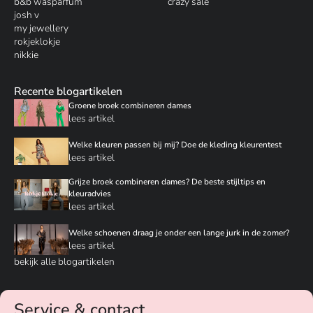
b&b wasparfum
crazy sale
josh v
my jewellery
rokjeklokje
nikkie
Recente blogartikelen
Groene broek combineren dames
lees artikel
Welke kleuren passen bij mij? Doe de kleding kleurentest
lees artikel
Grijze broek combineren dames? De beste stijltips en
kleuradvies
lees artikel
Welke schoenen draag je onder een lange jurk in de zomer?
lees artikel
bekijk alle blogartikelen
Service & contact