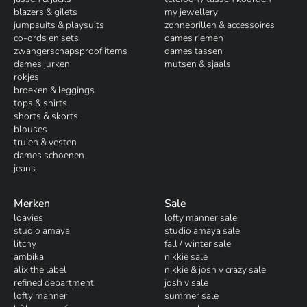
blazers & gilets
my jewellery
jumpsuits & playsuits
zonnebrillen & accessoires
co-ords en sets
dames riemen
zwangerschapsproof items
dames tassen
dames jurken
mutsen & sjaals
rokjes
broeken & leggings
tops & shirts
shorts & skorts
blouses
truien & vesten
dames schoenen
jeans
Merken
Sale
loavies
lofty manner sale
studio amaya
studio amaya sale
litchy
fall / winter sale
ambika
nikkie sale
alix the label
nikkie & josh v crazy sale
refined department
josh v sale
lofty manner
summer sale