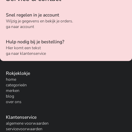
Snel regelen in je account
Wijzig je gegevens en bekijk je orders.
ga naar account
Hulp nodig bij je bestelling?
Hier komt een tekst
ga naar klantenservice
Rokjeklokje
home
categorieën
merken
blog
over ons
Klantenservice
algemene voorwaarden
servicevoorwaarden