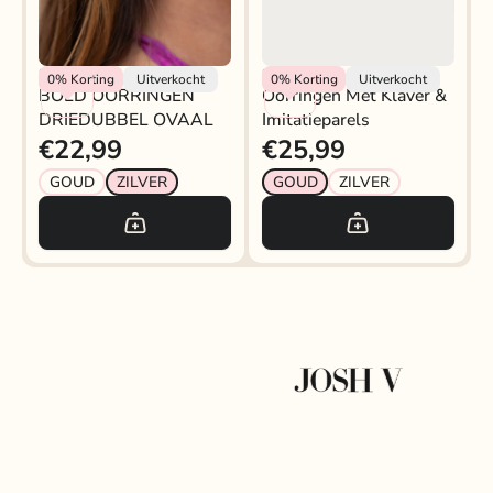
My Jewellery
My Jewellery
0%
Korting
Uitverkocht
0%
Korting
Uitverkocht
BOLD OORRINGEN
Oorringen Met Klaver &
DRIEDUBBEL OVAAL
Imitatieparels
€22,99
€25,99
GOUD
ZILVER
GOUD
ZILVER