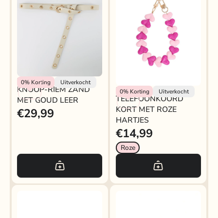
Rokjeklokje
0%
Korting
Uitverkocht
KNOOP-RIEM ZAND
TELEFOONKOORD
Rokjeklokje
0%
Korting
Uitverkocht
TELEFOONKOORD
MET GOUD LEER
KORT MET ROZE
KORT MET ROZE
€29,99
HARTJES
HARTJES
€14,99
Roze