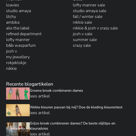
loavies
lofty manner sale
studio amaya
studio amaya sale
litchy
fall / winter sale
ambika
nikkie sale
alix the label
nikkie & josh v crazy sale
refined department
josh v sale
lofty manner
summer sale
b&b wasparfum
crazy sale
josh v
my jewellery
rokjeklokje
nikkie
Recente blogartikelen
Groene broek combineren dames
lees artikel
Welke kleuren passen bij mij? Doe de kleding kleurentest
lees artikel
Grijze broek combineren dames? De beste stijltips en
kleuradvies
lees artikel