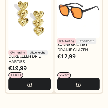
Rokjeklokje
0%
Korting
Uitverkocht
ZONNEBRIL MET
ORANJE GLAZEN
Rokjeklokje
0%
Korting
Uitverkocht
€12,99
OORBELLEN DRIE
HARTJES
€19,99
GOUD
Zwart