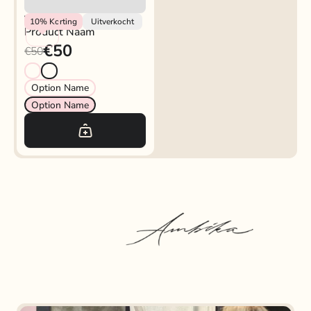
Vendor
10%
Korting
Uitverkocht
Product Naam
€50
€50
Option Name
Option Name