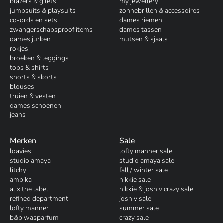
blazers & gilets
my jewellery
jumpsuits & playsuits
zonnebrillen & accessoires
co-ords en sets
dames riemen
zwangerschapsproof items
dames tassen
dames jurken
mutsen & sjaals
rokjes
broeken & leggings
tops & shirts
shorts & skorts
blouses
truien & vesten
dames schoenen
jeans
Merken
Sale
loavies
lofty manner sale
studio amaya
studio amaya sale
litchy
fall / winter sale
ambika
nikkie sale
alix the label
nikkie & josh v crazy sale
refined department
josh v sale
lofty manner
summer sale
b&b wasparfum
crazy sale