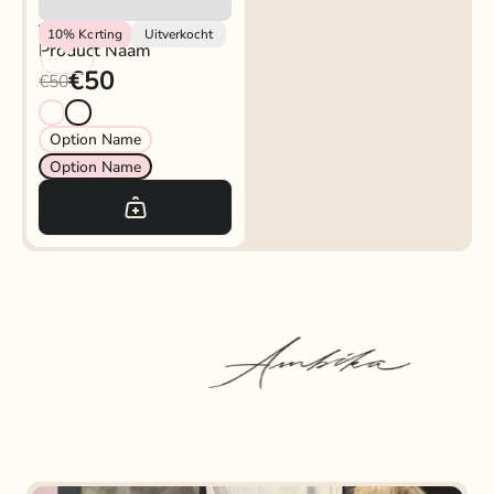
Vendor
10%
Korting
Uitverkocht
Product Naam
€50
€50
Option Name
Option Name