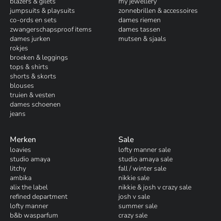
blazers & gilets
my jewellery
jumpsuits & playsuits
zonnebrillen & accessoires
co-ords en sets
dames riemen
zwangerschapsproof items
dames tassen
dames jurken
mutsen & sjaals
rokjes
broeken & leggings
tops & shirts
shorts & skorts
blouses
truien & vesten
dames schoenen
jeans
Merken
Sale
loavies
lofty manner sale
studio amaya
studio amaya sale
litchy
fall / winter sale
ambika
nikkie sale
alix the label
nikkie & josh v crazy sale
refined department
josh v sale
lofty manner
summer sale
b&b wasparfum
crazy sale