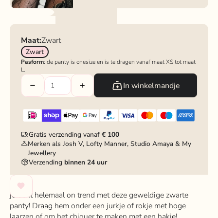
Maat:
Zwart
Zwart
Pasform
: de panty is onesize en is te dragen vanaf maat XS tot maat
L.
In winkelmandje
Gratis verzending vanaf
€ 100
Merken als Josh V, Lofty Manner, Studio Amaya & My
Jewellery
Verzending
binnen 24 uur
je bent helemaal on trend met deze geweldige zwarte
panty! Draag hem onder een jurkje of rokje met hoge
laarzen of om het chiquer te maken met een hakje!