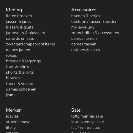
Kleding
Accessoires
flared broeken
hoeden & petjes
jassen & jacks
telefoon / tassen koorden
blazers & gilets
my jewellery
jumpsuits & playsuits
zonnebrillen & accessoires
co-ords en sets
dames riemen
zwangerschapsproof items
dames tassen
dames jurken
mutsen & sjaals
rokjes
broeken & leggings
tops & shirts
shorts & skorts
blouses
truien & vesten
dames schoenen
jeans
Merken
Sale
loavies
lofty manner sale
studio amaya
studio amaya sale
litchy
fall / winter sale