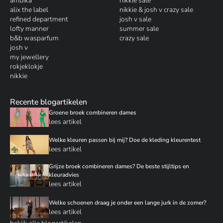
ambika
nikkie sale
alix the label
nikkie & josh v crazy sale
refined department
josh v sale
lofty manner
summer sale
b&b wasparfum
crazy sale
josh v
my jewellery
rokjeklokje
nikkie
Recente blogartikelen
Groene broek combineren dames
lees artikel
Welke kleuren passen bij mij? Doe de kleding kleurentest
lees artikel
Grijze broek combineren dames? De beste stijltips en
kleuradvies
lees artikel
Welke schoenen draag je onder een lange jurk in de zomer?
lees artikel