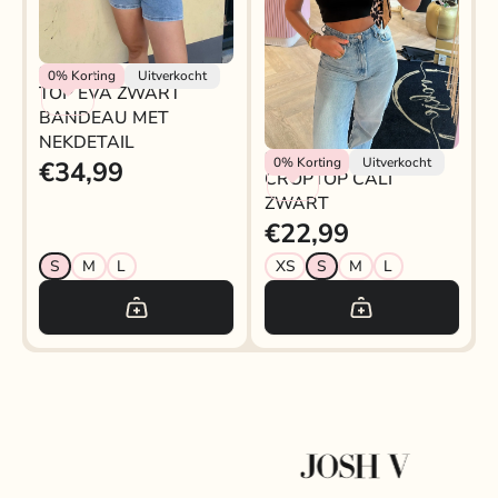
Rokjeklokje
0%
Korting
Uitverkocht
TOP EVA ZWART
BANDEAU MET
NEKDETAIL
CROPTOP CALI ZWART
Rokjeklokje
0%
Korting
Uitverkocht
€34,99
CROPTOP CALI
ZWART
€22,99
S
M
L
XS
S
M
L