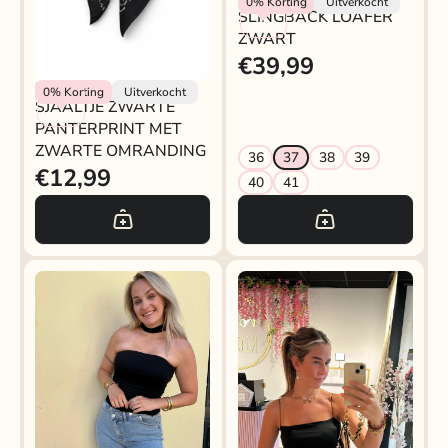
0%
Korting
Uitverkocht
SLINGBACK LOAFER
ZWART
€39,99
Rokjeklokje
0%
Korting
Uitverkocht
SJAALTJE ZWARTE
PANTERPRINT MET
ZWARTE OMRANDING
36
37
38
39
€12,99
40
41