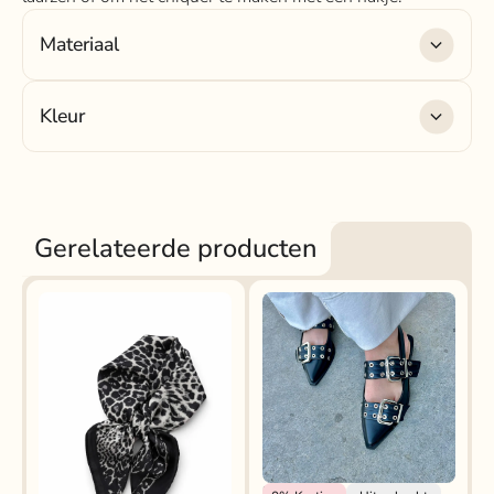
Materiaal
Materiaal
: 92% polyamide , 8% elastaan
Kleur
Kleur
: zwart
Gerelateerde producten
Rokjeklokje