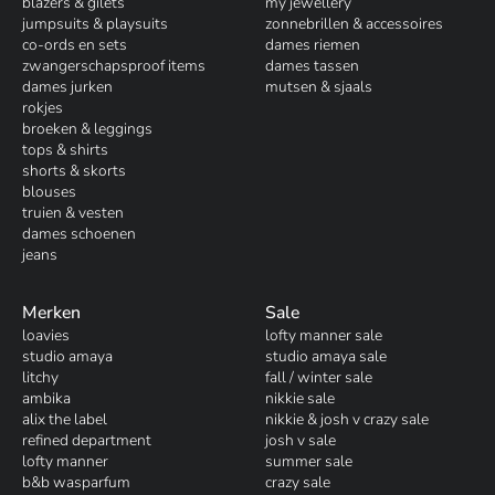
blazers & gilets
my jewellery
jumpsuits & playsuits
zonnebrillen & accessoires
co-ords en sets
dames riemen
zwangerschapsproof items
dames tassen
dames jurken
mutsen & sjaals
rokjes
broeken & leggings
tops & shirts
shorts & skorts
blouses
truien & vesten
dames schoenen
jeans
Merken
Sale
loavies
lofty manner sale
studio amaya
studio amaya sale
litchy
fall / winter sale
ambika
nikkie sale
alix the label
nikkie & josh v crazy sale
refined department
josh v sale
lofty manner
summer sale
b&b wasparfum
crazy sale