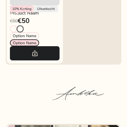
Vendor
10%
Korting
Uitverkocht
Product Naam
€50
€50
Option Name
Option Name