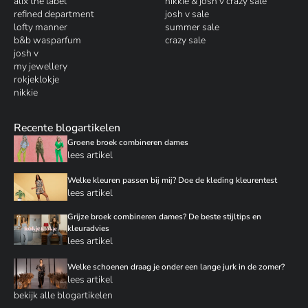
alix the label
nikkie & josh v crazy sale
refined department
josh v sale
lofty manner
summer sale
b&b wasparfum
crazy sale
josh v
my jewellery
rokjeklokje
nikkie
Recente blogartikelen
Groene broek combineren dames
lees artikel
Welke kleuren passen bij mij? Doe de kleding kleurentest
lees artikel
Grijze broek combineren dames? De beste stijltips en
kleuradvies
lees artikel
Welke schoenen draag je onder een lange jurk in de zomer?
lees artikel
bekijk alle blogartikelen