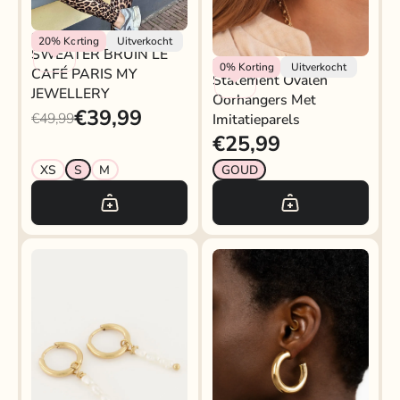
My Jewellery
20%
Korting
Uitverkocht
SWEATER BRUIN LE
My Jewellery
0%
Korting
Uitverkocht
CAFÉ PARIS MY
Statement Ovalen
JEWELLERY
Oorhangers Met
€39,99
€49,99
Imitatieparels
€25,99
XS
S
M
GOUD