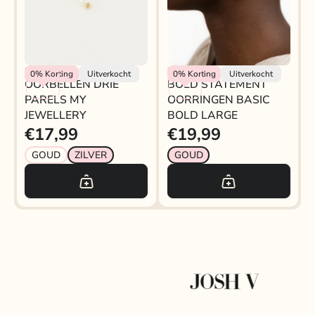
My Jewellery
My Jewellery
0%
Korting
Uitverkocht
0%
Korting
Uitverkocht
OORBELLEN DRIE
BOLD STATEMENT
PARELS MY
OORRINGEN BASIC
JEWELLERY
BOLD LARGE
€17,99
€19,99
GOUD
ZILVER
GOUD