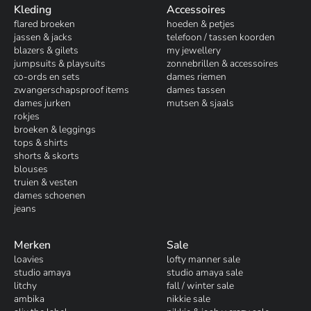
Kleding
Accessoires
flared broeken
hoeden & petjes
jassen & jacks
telefoon / tassen koorden
blazers & gilets
my jewellery
jumpsuits & playsuits
zonnebrillen & accessoires
co-ords en sets
dames riemen
zwangerschapsproof items
dames tassen
dames jurken
mutsen & sjaals
rokjes
broeken & leggings
tops & shirts
shorts & skorts
blouses
truien & vesten
dames schoenen
jeans
Merken
Sale
loavies
lofty manner sale
studio amaya
studio amaya sale
litchy
fall / winter sale
ambika
nikkie sale