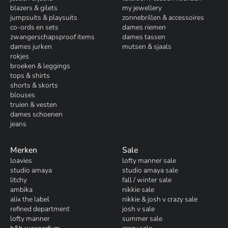
blazers & gilets
my jewellery
jumpsuits & playsuits
zonnebrillen & accessoires
co-ords en sets
dames riemen
zwangerschapsproof items
dames tassen
dames jurken
mutsen & sjaals
rokjes
broeken & leggings
tops & shirts
shorts & skorts
blouses
truien & vesten
dames schoenen
jeans
Merken
Sale
loavies
lofty manner sale
studio amaya
studio amaya sale
litchy
fall / winter sale
ambika
nikkie sale
alix the label
nikkie & josh v crazy sale
refined department
josh v sale
lofty manner
summer sale