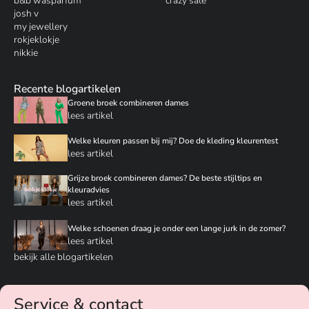
b&b wasparfum
crazy sale
josh v
my jewellery
rokjeklokje
nikkie
Recente blogartikelen
Groene broek combineren dames
lees artikel
Welke kleuren passen bij mij? Doe de kleding kleurentest
lees artikel
Grijze broek combineren dames? De beste stijltips en
kleuradvies
lees artikel
Welke schoenen draag je onder een lange jurk in de zomer?
lees artikel
bekijk alle blogartikelen
Service & contact