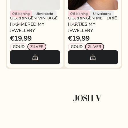
My Jewellery
My Jewellery
0%
Korting
Uitverkocht
0%
Korting
Uitverkocht
OORRINGEN VINTAGE
OORRINGEN MET DRIE
HAMMERED MY
HARTJES MY
JEWELLERY
JEWELLERY
€19,99
€19,99
GOUD
ZILVER
GOUD
ZILVER