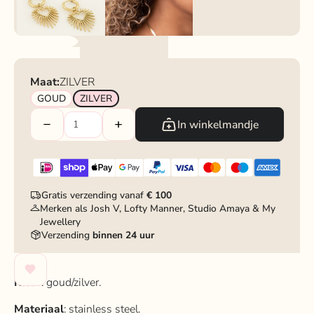
Maat:
ZILVER
GOUD
ZILVER
In winkelmandje
Gratis verzending vanaf
€ 100
Merken als Josh V, Lofty Manner, Studio Amaya & My
Jewellery
Verzending
binnen 24 uur
Kleur
: goud/zilver.
Materiaal
: stainless steel.