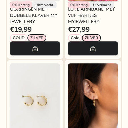
My Jewellery
My Jewellery
0%
Korting
Uitverkocht
0%
Korting
Uitverkocht
OORRINGEN MET
LOVE ARMBAND MET
DUBBELE KLAVER MY
VIJF HARTJES
JEWELLERY
MYJEWELLERY
€19,99
€27,99
GOUD
ZILVER
Gold
ZILVER