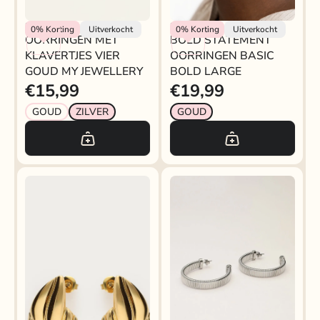
My Jewellery
My Jewellery
0%
Korting
Uitverkocht
0%
Korting
Uitverkocht
OORRINGEN MET
BOLD STATEMENT
KLAVERTJES VIER
OORRINGEN BASIC
GOUD MY JEWELLERY
BOLD LARGE
€15,99
€19,99
GOUD
ZILVER
GOUD