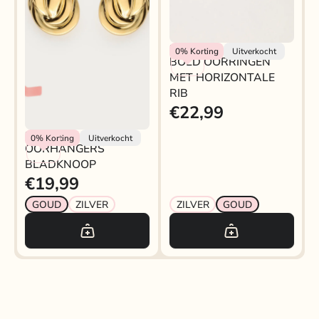
BOLD OORRINGEN MET
My Jewellery
0%
Korting
Uitverkocht
BOLD OORRINGEN
HORIZONTALE RIB
MET HORIZONTALE
RIB
€22,99
My Jewellery
0%
Korting
Uitverkocht
OORHANGERS
BLADKNOOP
€19,99
GOUD
ZILVER
ZILVER
GOUD