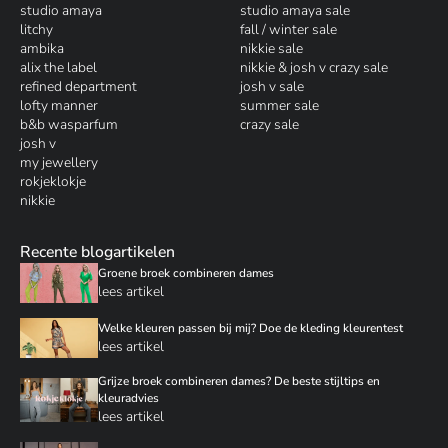
studio amaya
studio amaya sale
litchy
fall / winter sale
ambika
nikkie sale
alix the label
nikkie & josh v crazy sale
refined department
josh v sale
lofty manner
summer sale
b&b wasparfum
crazy sale
josh v
my jewellery
rokjeklokje
nikkie
Recente blogartikelen
Groene broek combineren dames
lees artikel
Welke kleuren passen bij mij? Doe de kleding kleurentest
lees artikel
Grijze broek combineren dames? De beste stijltips en
kleuradvies
lees artikel