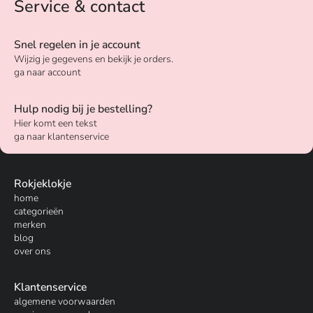
Service & contact
Snel regelen in je account
Wijzig je gegevens en bekijk je orders.
ga naar account
Hulp nodig bij je bestelling?
Hier komt een tekst
ga naar klantenservice
Rokjeklokje
home
categorieën
merken
blog
over ons
Klantenservice
algemene voorwaarden