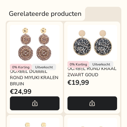
Gerelateerde producten
OORBEL ROND KRAAL
Rokjeklokje
0%
Korting
Uitverkocht
Rokjeklokje
0%
Korting
Uitverkocht
OORBEL ROND KRAAL
ZWART GOUD
OORBEL DUBBEL
ZWART GOUD
ROND MIYUKI KRALEN
€19,99
BRUIN
€24,99