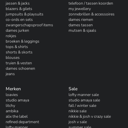
jassen & jacks
telefoon / tassen koorden
blazers & gilets
my jewellery
jumpsuits & playsuits
zonnebrillen & accessoires
co-ords en sets
dames riemen
zwangerschapsproof items
dames tassen
dames jurken
mutsen & sjaals
rokjes
broeken & leggings
tops & shirts
shorts & skorts
blouses
truien & vesten
dames schoenen
jeans
Merken
Sale
loavies
lofty manner sale
studio amaya
studio amaya sale
litchy
fall / winter sale
ambika
nikkie sale
alix the label
nikkie & josh v crazy sale
refined department
josh v sale
lofty manner
summer sale