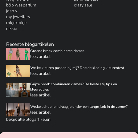
b&b wasparfum
crazy sale
josh v
my jewellery
rokjeklokje
nikkie
Recente blogartikelen
Groene broek combineren dames
lees artikel
Welke kleuren passen bij mij? Doe de kleding kleurentest
lees artikel
Grijze broek combineren dames? De beste stijltips en
kleuradvies
lees artikel
Welke schoenen draag je onder een lange jurk in de zomer?
lees artikel
bekijk alle blogartikelen