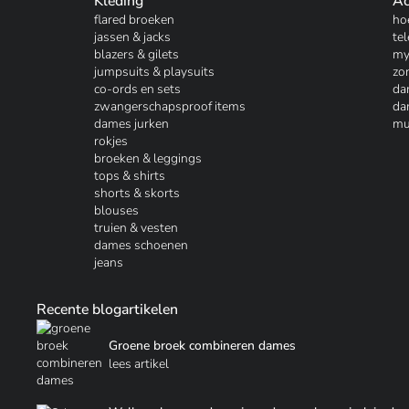
Kleding
Ac
flared broeken
ho
jassen & jacks
te
blazers & gilets
my
jumpsuits & playsuits
zo
co-ords en sets
da
zwangerschapsproof items
da
dames jurken
mu
rokjes
broeken & leggings
tops & shirts
shorts & skorts
blouses
truien & vesten
dames schoenen
jeans
Recente blogartikelen
Groene broek combineren dames
lees artikel