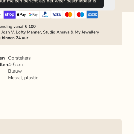
uur me een bericht als het weer beschikbaar is
zending vanaf
€ 100
 Josh V, Lofty Manner, Studio Amaya & My Jewellery
g
binnen 24 uur
en
Oorstekers
llen
4-5 cm
Blauw
Metaal, plastic