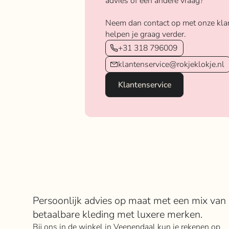
advies of een andere vraag?
Neem dan contact op met onze kla
helpen je graag verder.
+31 318 796009
klantenservice@rokjeklokje.nl
Klantenservice
Over Rokje Klokje
Persoonlijk advies op maat met een mix van
betaalbare kleding met luxere merken.
Bij ons in de winkel in Veenendaal kun je rekenen op