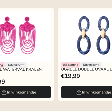
OORBEL DUBBEL OVAAL 
Rokjeklokje
L WATERVAL KRALEN ROZE
kje
0%
Korting
Uitverkocht
ing
Uitverkocht
OORBEL DUBBEL OVAAL
L WATERVAL KRALEN
€19,99
99
In winkelmandje
In winkelmandje