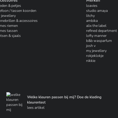
cessoires
Merken
eden & petjes
loavies
lefoon / tassen koorden
studio amaya
 jewellery
litchy
nnebrillen & accessoires
ambika
mes riemen
alix the label
mes tassen
refined department
tsen & sjaals
lofty manner
b&b wasparfum
josh v
my jewellery
rokjeklokje
nikkie
Welke kleuren passen bij mij? Doe de kleding
kleurentest
lees artikel