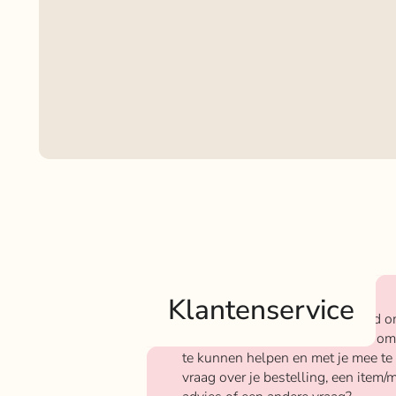
Klantenservice
Bij Rokjeklokje staan we bekend o
We vinden het super belangrijk om
te kunnen helpen en met je mee te
vraag over je bestelling, een item/m