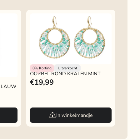
OORBEL ROND KRALEN MINT
Rokjeklokje
0%
Korting
Uitverkocht
OORBEL ROND KRALEN MINT
€19,99
BLAUW
 BLAUW
In winkelmandje