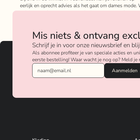
eerlijk en oprecht advies als het gaat om dames mode. 
geloven sterk in ons concept; het mixen en matchen va
betaalbare nu on trend items met de luxere items van
verschillende merken.
Mis niets & ontvang exc
Over ons
Schrijf je in voor onze nieuwsbrief en bl
Als abonnee profiteer je van speciale acties en 
eerste bestelling! Waar wacht je nog op? Meld je 