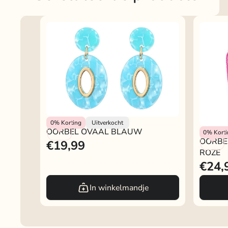
Rokjeklokje
0%
Korting
Uitverkocht
OORBE
Rokjeklo
OORBEL OVAAL BLAUW
0%
Kort
OORBE
€19,99
ROZE
€24,
In winkelmandje