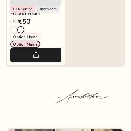
Vendor
10%
Korting
Uitverkocht
Product Naam
€50
€50
Option Name
Option Name