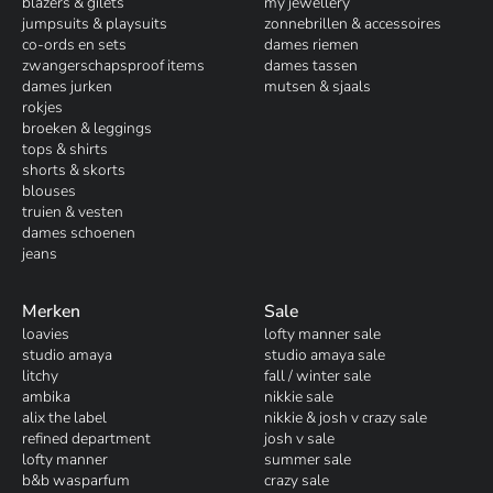
blazers & gilets
my jewellery
jumpsuits & playsuits
zonnebrillen & accessoires
co-ords en sets
dames riemen
zwangerschapsproof items
dames tassen
dames jurken
mutsen & sjaals
rokjes
broeken & leggings
tops & shirts
shorts & skorts
blouses
truien & vesten
dames schoenen
jeans
Merken
Sale
loavies
lofty manner sale
studio amaya
studio amaya sale
litchy
fall / winter sale
ambika
nikkie sale
alix the label
nikkie & josh v crazy sale
refined department
josh v sale
lofty manner
summer sale
b&b wasparfum
crazy sale