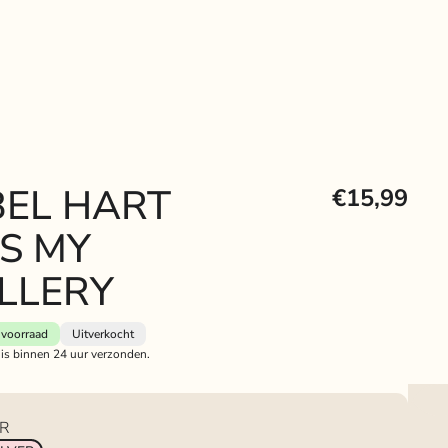
EL HART
€15,99
S MY
LLERY
voorraad
Uitverkocht
 is binnen 24 uur verzonden.
ER