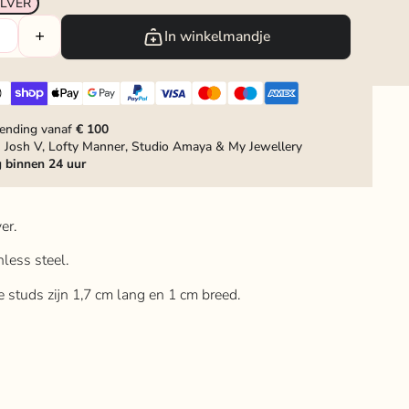
ILVER
In winkelmandje
zending vanaf
€ 100
 Josh V, Lofty Manner, Studio Amaya & My Jewellery
g
binnen 24 uur
er.
inless steel.
de studs zijn 1,7 cm lang en 1 cm breed.