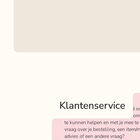
Klantenservice
Bij Rokjeklokje staan we bekend o
We vinden het super belangrijk om
te kunnen helpen en met je mee te
vraag over je bestelling, een item/m
advies of een andere vraag?