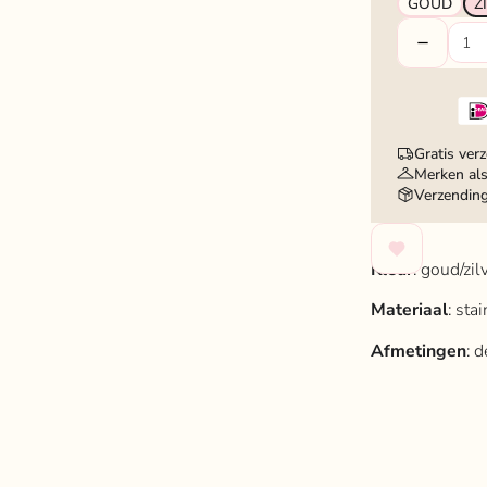
GOUD
Z
Gratis ver
Merken als
Verzendin
Kleur
: goud/zilv
Materiaal
: sta
Afmetingen
: 