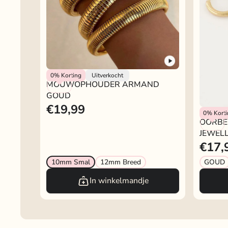
Rokjeklokje
0%
Korting
Uitverkocht
MOUWOPHOUDER ARMAND
GOUD
€19,99
My Jewel
0%
Kort
OORBE
JEWEL
€17,
10mm Smal
12mm Breed
GOUD
In winkelmandje