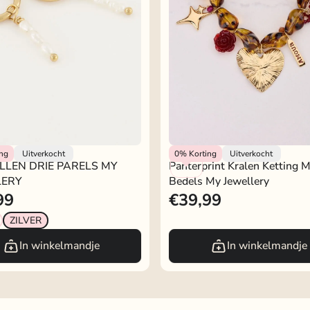
lery
My Jewellery
ing
Uitverkocht
0%
Korting
Uitverkocht
LLEN DRIE PARELS MY
Panterprint Kralen Ketting 
LERY
Bedels My Jewellery
99
€39,99
ZILVER
In winkelmandje
In winkelmandje