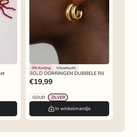
My Jewellery
0%
Korting
Uitverkocht
Met
BOLD OORRINGEN DUBBELE RIJ
€19,99
GOUD
ZILVER
In winkelmandje