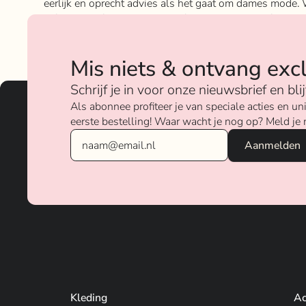
eerlijk en oprecht advies als het gaat om dames mode. 
geloven sterk in ons concept; het mixen en matchen va
betaalbare nu on trend items met de luxere items van
verschillende merken.
Mis niets & ontvang exc
Over ons
Schrijf je in voor onze nieuwsbrief en bl
Als abonnee profiteer je van speciale acties en 
eerste bestelling! Waar wacht je nog op? Meld je 
Kleding
Ac