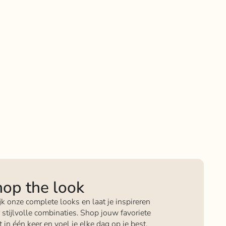
op the look
jk onze complete looks en laat je inspireren
 stijlvolle combinaties. Shop jouw favoriete
it in één keer en voel je elke dag op je best.