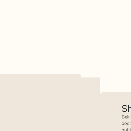
Sh
Beki
door
outf