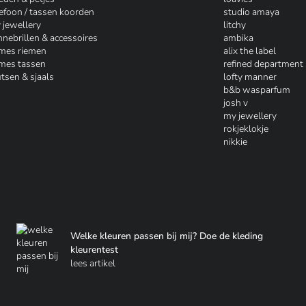
lefoon / tassen koorden
studio amaya
 jewellery
litchy
nnebrillen & accessoires
ambika
mes riemen
alix the label
mes tassen
refined department
tsen & sjaals
lofty manner
b&b wasparfum
josh v
my jewellery
rokjeklokje
nikkie
Welke kleuren passen bij mij? Doe de kleding
kleurentest
lees artikel