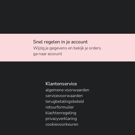
Snel regelen in je account
Wijzig je gegevens en bekijk je orders.
ga naar account
Klantenservice
algemene voorwaarden
servicevoorwaarden
terugbetalingsbeleid
retourformulier
klachtenregeling
privacyverklaring
cookievoorkeuren