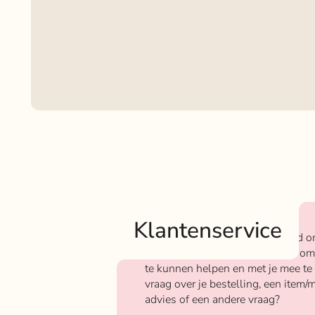
Klantenservice
Bij Rokjeklokje staan we bekend o
We vinden het super belangrijk om
te kunnen helpen en met je mee te
vraag over je bestelling, een item/m
advies of een andere vraag?