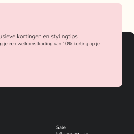
usieve kortingen en stylingtips.
ang je een welkomstkorting van 10% korting op je
Sale
lofty manner sale