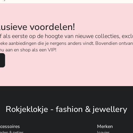
n
lusieve voordelen!
ijf als eerste op de hoogte van nieuwe collecties, excl
unieke aanbiedingen die je nergens anders vindt. Bovendien ontv
nu aan en shop als een VIP!
Rokjeklokje - fashion & jewellery
cessoires
Merken
eden & petjes
loavies