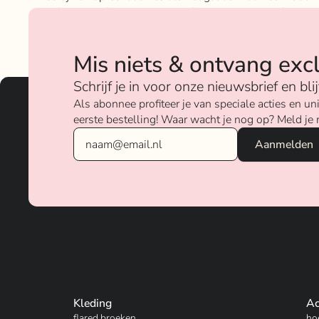
geloven sterk in ons concept; het mixen en matchen va
betaalbare nu on trend items met de luxere items van
verschillende merken.
Mis niets & ontvang exc
Over ons
Schrijf je in voor onze nieuwsbrief en bl
Als abonnee profiteer je van speciale acties en 
eerste bestelling! Waar wacht je nog op? Meld je 
Kleding
Ac
flared broeken
ho