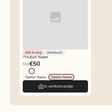
Vendor
10%
Korting
Uitverkocht
Product Naam
€50
€50
Option Name
Option Name
In winkelmandje